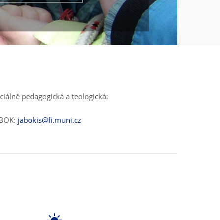
ciálně pedagogická a teologická:
ABOK:
jabokis@fi.muni.cz