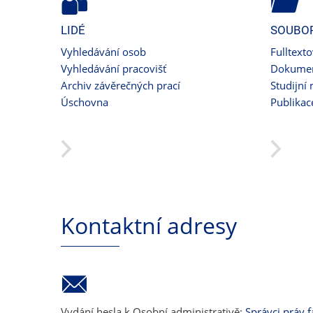
LIDÉ
SOUBO
Vyhledávání osob
Fulltext
Vyhledávání pracovišť
Dokumen
Archiv závěrečných prací
Studijní 
Úschovna
Publikac
Kontaktní adresy
Vydání hesla k Osobní administrativě:
Správci práv f