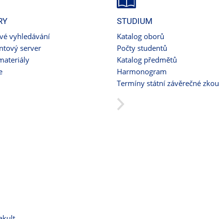
RY
STUDIUM
ové vyhledávání
Katalog oborů
tový server
Počty studentů
materiály
Katalog předmětů
e
Harmonogram
Termíny státní závěrečné zko
akult