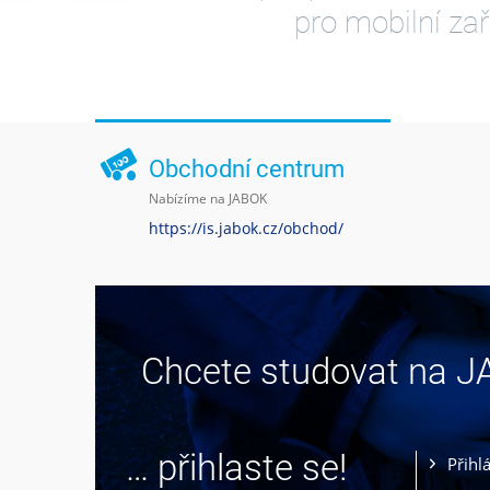
pro mobilní zař
Obchodní centrum
Nabízíme na JABOK
https://is.jabok.cz/obchod/
Chcete studovat na 
… přihlaste se!
Přihl