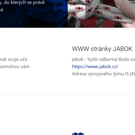
, do kterých se právě
má
WWW stránky JABOK
nát svoje učo
Jabok - Vyšší odborná škola so
e, pomohou vám
https://www.jabok.cz/
Adresa vývojového týmu IS J