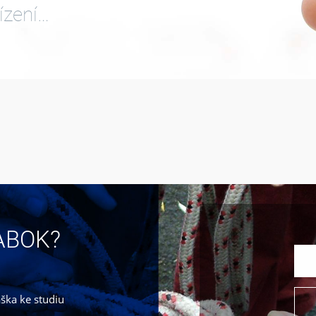
ízení…
JABOK?
áška ke studiu