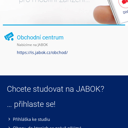
Obchodní centrum
Nabízíme na JABOK
https://is.jabok.cz/obchod/
Chcete studovat na JABOK?
… přihlaste se!
Přihláška ke studiu
Obory, do kterých se právě přijímá