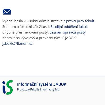
Vydání hesla k Osobní administrativě:
Správci práv fakult
Studium a fakultní záležitosti:
Studijní oddělení fakult
Chybná přesměrování pošty:
Seznam správců pošty
Kontakt na vývojový a provozní tým IS JABOK:
jabokis@fi.muni.cz
I
Informační systém JABOK
S
Provozuje
Fakulta informatiky MU
J
A
B