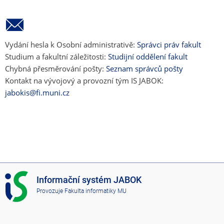
Vydání hesla k Osobní administrativě:
Správci práv fakult
Studium a fakultní záležitosti:
Studijní oddělení fakult
Chybná přesměrování pošty:
Seznam správců pošty
Kontakt na vývojový a provozní tým IS JABOK:
jabokis@fi.muni.cz
I
Informační systém JABOK
S
Provozuje
Fakulta informatiky MU
J
A
B