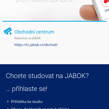
Obchodní centrum
Nabízíme na JABOK
https://is.jabok.cz/obchod/
Chcete studovat na JABOK?
… přihlaste se!
Přihláška ke studiu
Obory, do kterých se právě přijímá