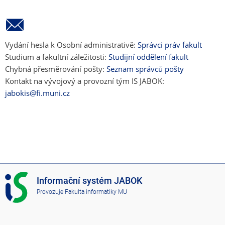
Vydání hesla k Osobní administrativě:
Správci práv fakult
Studium a fakultní záležitosti:
Studijní oddělení fakult
Chybná přesměrování pošty:
Seznam správců pošty
Kontakt na vývojový a provozní tým IS JABOK:
jabokis@fi.muni.cz
I
Informační systém JABOK
S
Provozuje
Fakulta informatiky MU
J
A
B