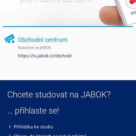
Obchodní centrum
Nabízíme na JABOK
https://is.jabok.cz/obchod/
Chcete studovat na JABOK?
… přihlaste se!
Přihláška ke studiu
Obory, do kterých se právě přijímá