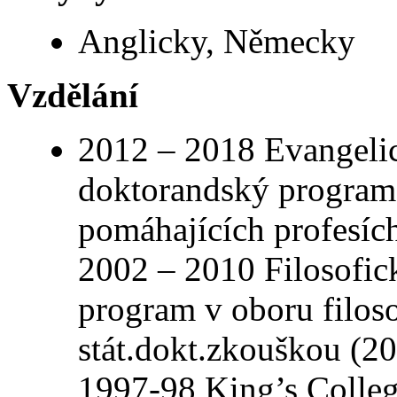
Anglicky, Německy
Vzdělání
2012 – 2018 Evangelic
doktorandský program v
pomáhajících profesíc
2002 – 2010 Filosofic
program v oboru filos
stát.dokt.zkouškou (2
1997-98 King’s Colleg