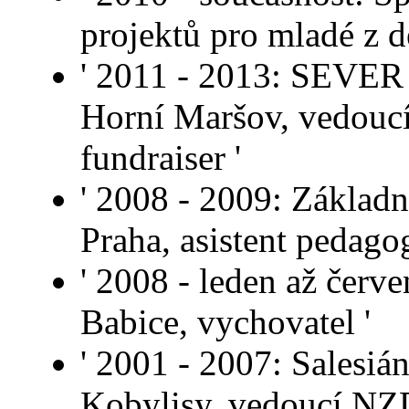
projektů pro mladé z 
' 2011 - 2013: SEVER 
Horní Maršov, vedoucí 
fundraiser '
' 2008 - 2009: Základn
Praha, asistent pedago
' 2008 - leden až červ
Babice, vychovatel '
' 2001 - 2007: Salesiá
Kobylisy, vedoucí NZ