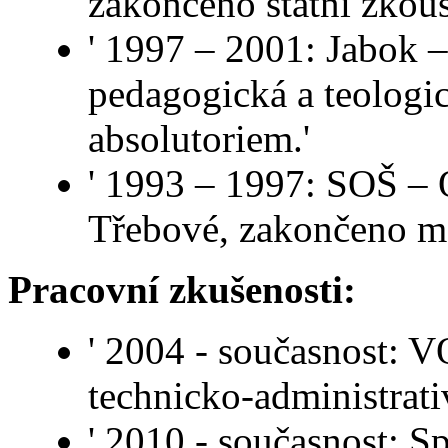
zakončeno státní zkou
' 1997 – 2001: Jabok –
pedagogická a teologi
absolutoriem.'
' 1993 – 1997: SOŠ –
Třebové, zakončeno ma
Pracovní zkušenosti:
' 2004 - současnost: V
technicko-administrati
' 2010 - současnost: Sp