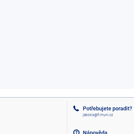
Potřebujete poradit?
jabokis@fi.muni.cz
Nápověda