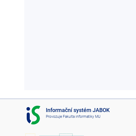
0
1
I
Informační systém JABOK
S
Provozuje
Fakulta informatiky MU
J
A
B