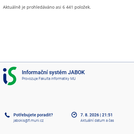
Aktuálně je prohledáváno asi 6 441 položek.
I
Informační systém JABOK
S
Provozuje
Fakulta informatiky MU
J
A
B
O
K
Potřebujete poradit?
7. 8. 2026
|
21:51
jabokis@fi.muni.cz
Aktuální datum a čas