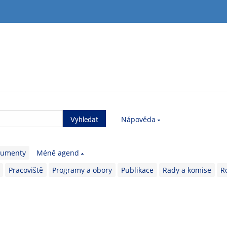
Nápověda
kumenty
Méně agend
Pracoviště
Programy a obory
Publikace
Rady a komise
R