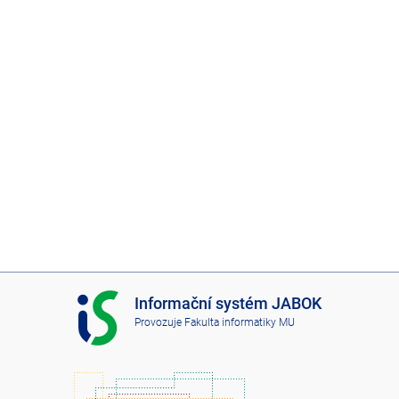
I
Informační systém JABOK
S
Provozuje
Fakulta informatiky MU
J
A
B
O