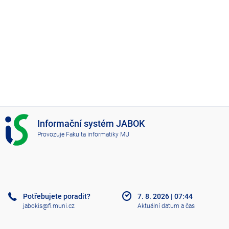
I
Informační systém JABOK
S
Provozuje
Fakulta informatiky MU
J
A
B
O
K
Potřebujete poradit?
7. 8. 2026
|
07:44
jabokis@fi.muni.cz
Aktuální datum a čas