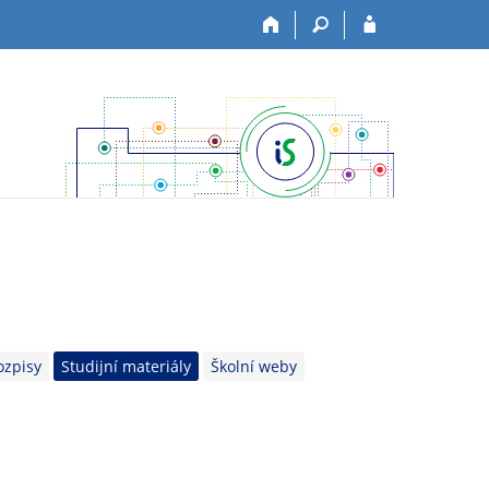
ozpisy
Studijní materiály
Školní weby