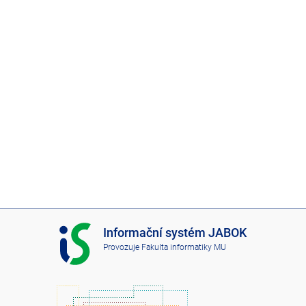
I
Informační systém JABOK
S
Provozuje
Fakulta informatiky MU
J
A
B
O