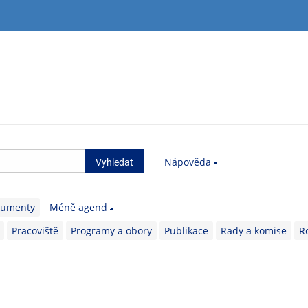
Nápověda
kumenty
Méně agend
Pracoviště
Programy a obory
Publikace
Rady a komise
R