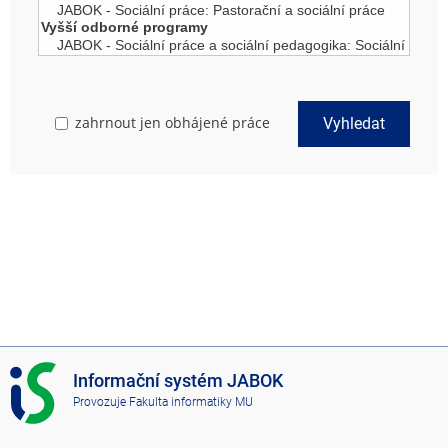
zahrnout jen obhájené práce
Vyhledat
I
Informační systém JABOK
S
Provozuje
Fakulta informatiky MU
J
A