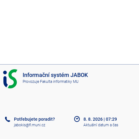
I
Informační systém JABOK
S
Provozuje
Fakulta informatiky MU
J
A
B
O
K
Potřebujete poradit?
8. 8. 2026
|
07:29
jabokis@fi.muni.cz
Aktuální datum a čas