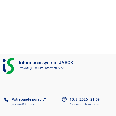
I
Informační systém JABOK
S
Provozuje
Fakulta informatiky MU
J
A
B
O
K
Potřebujete poradit?
10. 8. 2026
|
21:59
jabokis@fi.muni.cz
Aktuální datum a čas