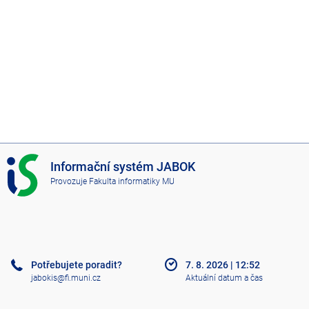
I
Informační systém JABOK
S
Provozuje
Fakulta informatiky MU
J
A
B
O
K
Potřebujete poradit?
7. 8. 2026
|
12:52
jabokis@fi.muni.cz
Aktuální datum a čas