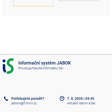
I
Informační systém JABOK
S
Provozuje
Fakulta informatiky MU
J
A
B
O
K
Potřebujete poradit?
7. 8. 2026
|
04:45
jabokis@fi.muni.cz
Aktuální datum a čas