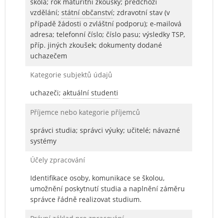
škola; rok maturitní zkoušky; předchozí
vzdělání;
státní občanství
; zdravotní stav (v
případě žádosti o zvláštní podporu); e-mailová
adresa; telefonní číslo; číslo pasu; výsledky TSP,
příp. jiných zkoušek; dokumenty dodané
uchazečem
Kategorie subjektů údajů
uchazeči;
aktuální studenti
Příjemce nebo kategorie příjemců
správci studia; správci výuky; učitelé; návazné
systémy
Účely zpracování
Identifikace osoby, komunikace se školou,
umožnění poskytnutí studia a naplnění záměru
správce řádně realizovat studium.