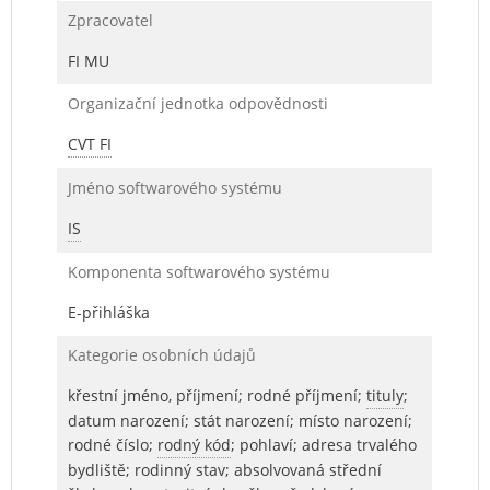
Zpracovatel
FI MU
Organizační jednotka odpovědnosti
CVT FI
Jméno softwarového systému
IS
Komponenta softwarového systému
E-přihláška
Kategorie osobních údajů
křestní jméno, příjmení; rodné příjmení;
tituly
;
datum narození; stát narození; místo narození;
rodné číslo;
rodný kód
; pohlaví; adresa trvalého
bydliště; rodinný stav; absolvovaná střední