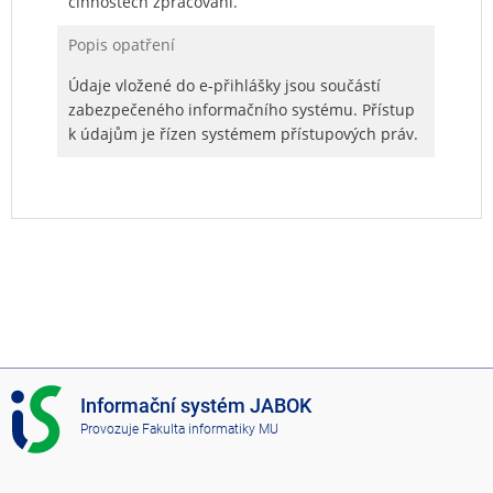
činnostech zpracování.
Popis opatření
Údaje vložené do e-přihlášky jsou součástí
zabezpečeného informačního systému. Přístup
k údajům je řízen systémem přístupových práv.
I
Informační systém JABOK
S
Provozuje
Fakulta informatiky MU
J
A
B