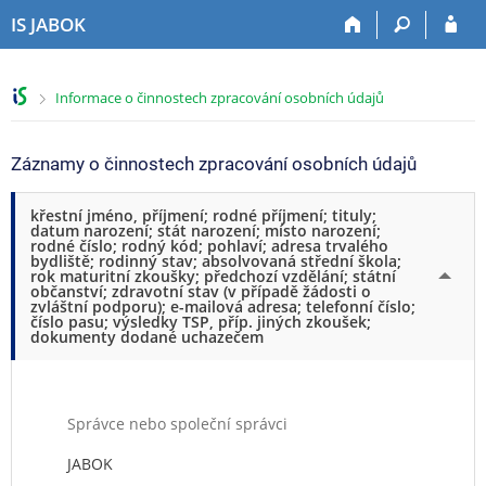
P
P
P
P
IS JABOK
ř
ř
ř
ř
e
e
e
e
s
s
s
s
>
Informace o činnostech zpracování osobních údajů
k
k
k
k
o
o
o
o
č
č
č
č
Záznamy o činnostech zpracování osobních údajů
i
i
i
i
t
t
t
t
křestní jméno, příjmení; rodné příjmení; tituly;
n
n
n
n
datum narození; stát narození; místo narození;
a
a
a
a
rodné číslo; rodný kód; pohlaví; adresa trvalého
bydliště; rodinný stav; absolvovaná střední škola;
h
h
o
p
rok maturitní zkoušky; předchozí vzdělání; státní
o
l
b
a
občanství; zdravotní stav (v případě žádosti o
zvláštní podporu); e-mailová adresa; telefonní číslo;
r
a
s
t
číslo pasu; výsledky TSP, příp. jiných zkoušek;
n
v
a
i
dokumenty dodané uchazečem
í
i
h
č
l
č
k
i
k
u
š
u
Správce nebo společní správci
t
JABOK
u