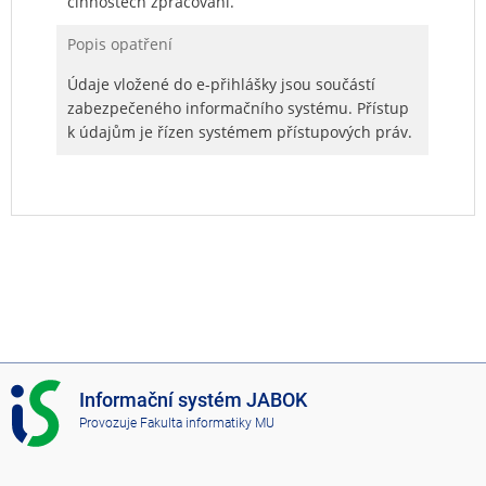
činnostech zpracování.
Popis opatření
Údaje vložené do e-přihlášky jsou součástí
zabezpečeného informačního systému. Přístup
k údajům je řízen systémem přístupových práv.
I
Informační systém JABOK
S
Provozuje
Fakulta informatiky MU
J
A
B