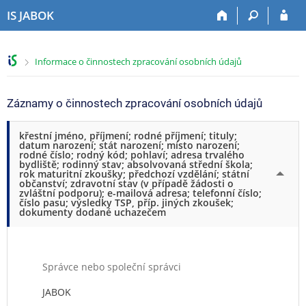
P
P
P
P
IS JABOK
ř
ř
ř
ř
e
e
e
e
s
s
s
s
>
Informace o činnostech zpracování osobních údajů
k
k
k
k
o
o
o
o
č
č
č
č
Záznamy o činnostech zpracování osobních údajů
i
i
i
i
t
t
t
t
křestní jméno, příjmení; rodné příjmení; tituly;
n
n
n
n
datum narození; stát narození; místo narození;
a
a
a
a
rodné číslo; rodný kód; pohlaví; adresa trvalého
bydliště; rodinný stav; absolvovaná střední škola;
h
h
o
p
rok maturitní zkoušky; předchozí vzdělání; státní
o
l
b
a
občanství; zdravotní stav (v případě žádosti o
zvláštní podporu); e-mailová adresa; telefonní číslo;
r
a
s
t
číslo pasu; výsledky TSP, příp. jiných zkoušek;
n
v
a
i
dokumenty dodané uchazečem
í
i
h
č
l
č
k
i
k
u
š
u
Správce nebo společní správci
t
JABOK
u