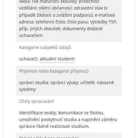
škola; rok maturitní zkoušky; předchozí
vzdělání;
státní občanství
; zdravotní stav (v
případě žádosti o zvláštní podporu); e-mailová
adresa; telefonní číslo; číslo pasu; výsledky TSP,
příp. jiných zkoušek; dokumenty dodané
uchazečem
Kategorie subjektů údajů
uchazeči;
aktuální studenti
Příjemce nebo kategorie příjemců
správci studia; správci výuky; učitelé; návazné
systémy
Účely zpracování
Identifikace osoby, komunikace se školou,
umožnění poskytnutí studia a naplnění záměru
správce řádně realizovat studium.