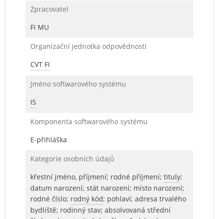
Zpracovatel
FI MU
Organizační jednotka odpovědnosti
CVT FI
Jméno softwarového systému
IS
Komponenta softwarového systému
E-přihláška
Kategorie osobních údajů
křestní jméno, příjmení; rodné příjmení;
tituly
;
datum narození; stát narození; místo narození;
rodné číslo;
rodný kód
; pohlaví; adresa trvalého
bydliště; rodinný stav; absolvovaná střední