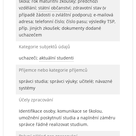
škola; rok maturitní zkoušky; předchozí
vzdělání;
státní občanství
; zdravotní stav (v
případě žádosti o zvláštní podporu); e-mailová
adresa; telefonní číslo; číslo pasu; výsledky TSP,
příp. jiných zkoušek; dokumenty dodané
uchazečem
Kategorie subjektů údajů
uchazeči;
aktuální studenti
Příjemce nebo kategorie příjemců
správci studia; správci výuky; učitelé; návazné
systémy
Účely zpracování
Identifikace osoby, komunikace se školou,
umožnění poskytnutí studia a naplnění záměru
správce řádně realizovat studium.