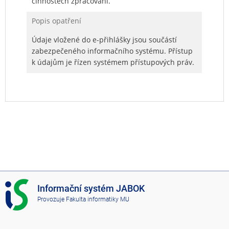
činnostech zpracování.
Popis opatření
Údaje vložené do e-přihlášky jsou součástí
zabezpečeného informačního systému. Přístup
k údajům je řízen systémem přístupových práv.
I
Informační systém JABOK
S
Provozuje
Fakulta informatiky MU
J
A
B