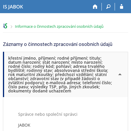
P
P
P
P
IS JABOK
ř
ř
ř
ř
e
e
e
e
s
s
s
s
>
Informace o činnostech zpracování osobních údajů
k
k
k
k
o
o
o
o
č
č
č
č
Záznamy o činnostech zpracování osobních údajů
i
i
i
i
t
t
t
t
křestní jméno, příjmení; rodné příjmení; tituly;
n
n
n
n
datum narození; stát narození; místo narození;
a
a
a
a
rodné číslo; rodný kód; pohlaví; adresa trvalého
bydliště; rodinný stav; absolvovaná střední škola;
h
h
o
p
rok maturitní zkoušky; předchozí vzdělání; státní
o
l
b
a
občanství; zdravotní stav (v případě žádosti o
zvláštní podporu); e-mailová adresa; telefonní číslo;
r
a
s
t
číslo pasu; výsledky TSP, příp. jiných zkoušek;
n
v
a
i
dokumenty dodané uchazečem
í
i
h
č
l
č
k
i
k
u
š
u
Správce nebo společní správci
t
JABOK
u