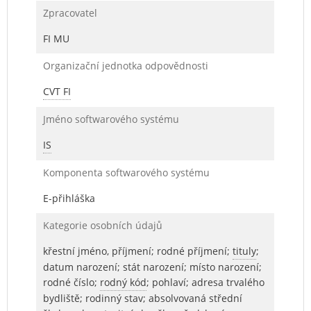
Zpracovatel
FI MU
Organizační jednotka odpovědnosti
CVT FI
Jméno softwarového systému
IS
Komponenta softwarového systému
E-přihláška
Kategorie osobních údajů
křestní jméno, příjmení; rodné příjmení;
tituly
;
datum narození; stát narození; místo narození;
rodné číslo;
rodný kód
; pohlaví; adresa trvalého
bydliště; rodinný stav; absolvovaná střední