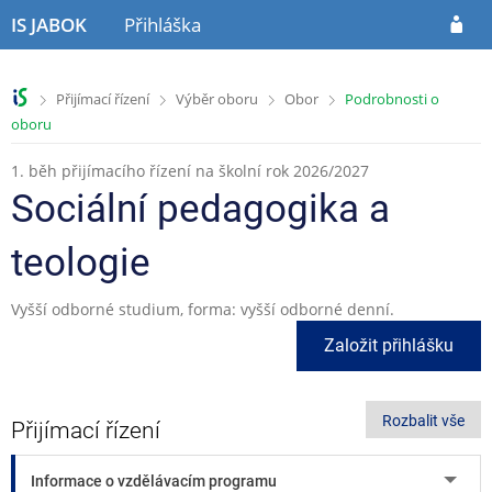
P
P
P
IS JABOK
Přihláška
ř
ř
ř
e
e
e
s
s
s
>
>
>
>
Přijímací řízení
Výběr oboru
Obor
Podrobnosti o
k
k
k
oboru
o
o
o
č
č
č
1. běh přijímacího řízení na školní rok 2026/2027
i
i
i
t
t
t
Sociální pedagogika a
n
n
n
a
a
a
teologie
h
o
p
l
b
a
Vyšší odborné studium, forma: vyšší odborné denní.
a
s
t
v
a
i
Založit přihlášku
i
h
č
č
k
k
u
Rozbalit vše
u
Přijímací řízení
Informace o vzdělávacím programu