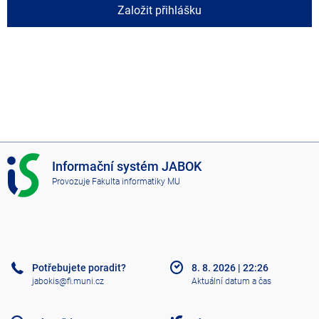
Založit přihlášku
I
Informační systém JABOK
S
Provozuje
Fakulta informatiky MU
J
A
B
O
K
Potřebujete poradit?
8. 8. 2026
|
22:26
jabokis@fi.muni.cz
Aktuální datum a čas