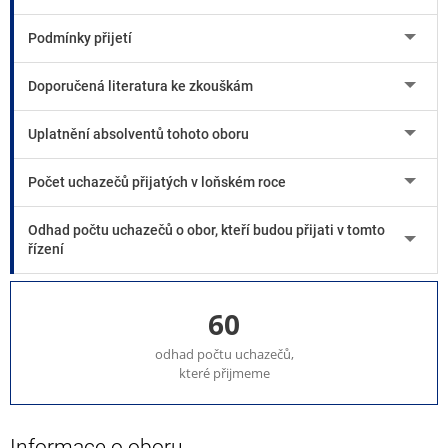
Podmínky přijetí
Doporučená literatura ke zkouškám
Uplatnění absolventů tohoto oboru
Počet uchazečů přijatých v loňském roce
Odhad počtu uchazečů o obor, kteří budou přijati v tomto
řízení
60
odhad počtu uchazečů,
které přijmeme
Informace o oboru