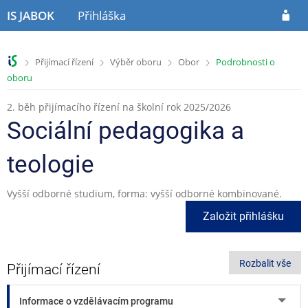
P
P
P
IS JABOK
Přihláška
ř
ř
ř
e
e
e
s
s
s
>
>
>
>
Přijímací řízení
Výběr oboru
Obor
Podrobnosti o
k
k
k
oboru
o
o
o
č
č
č
2. běh přijímacího řízení na školní rok 2025/2026
i
i
i
t
t
t
Sociální pedagogika a
n
n
n
a
a
a
teologie
h
o
p
l
b
a
Vyšší odborné studium, forma: vyšší odborné kombinované.
a
s
t
v
a
i
Založit přihlášku
i
h
č
č
k
k
u
Rozbalit vše
u
Přijímací řízení
Informace o vzdělávacím programu