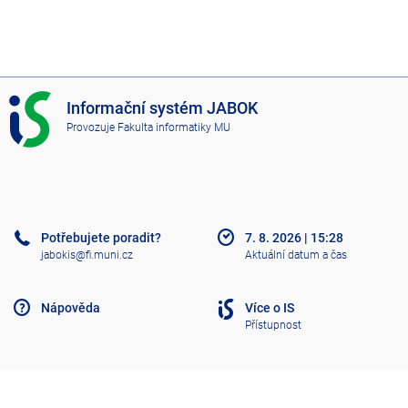
I
Informační systém JABOK
S
Provozuje
Fakulta informatiky MU
J
A
B
O
K
Potřebujete poradit?
7. 8. 2026
|
15:28
jabokis@fi.muni.cz
Aktuální datum a čas
Nápověda
Více o IS
Přístupnost
Klasický IS