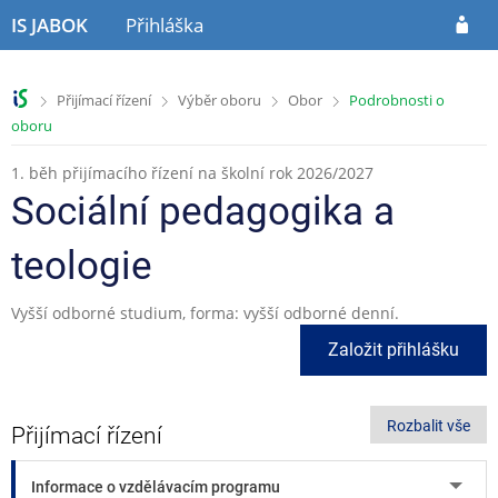
P
P
P
IS JABOK
Přihláška
ř
ř
ř
e
e
e
s
s
s
>
>
>
>
Přijímací řízení
Výběr oboru
Obor
Podrobnosti o
k
k
k
oboru
o
o
o
č
č
č
1. běh přijímacího řízení na školní rok 2026/2027
i
i
i
t
t
t
Sociální pedagogika a
n
n
n
a
a
a
teologie
h
o
p
l
b
a
Vyšší odborné studium, forma: vyšší odborné denní.
a
s
t
v
a
i
Založit přihlášku
i
h
č
č
k
k
u
Rozbalit vše
u
Přijímací řízení
Informace o vzdělávacím programu