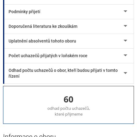
Podmínky přijetí
Doporučená literatura ke zkouškám
Uplatnění absolventů tohoto oboru
Počet uchazečů přijatých v loňském roce
Odhad počtu uchazečů o obor, kteří budou přijati v tomto
řízení
60
odhad počtu uchazečů,
které přijmeme
Informace o oboru