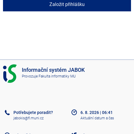
Založit přihlášku
I
Informační systém JABOK
S
Provozuje
Fakulta informatiky MU
J
A
B
O
K
Potřebujete poradit?
6. 8. 2026
|
06:41
jabokis@fi.muni.cz
Aktuální datum a čas