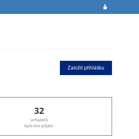
Založit přihlášku
32
uchazečů
bylo loni přijato