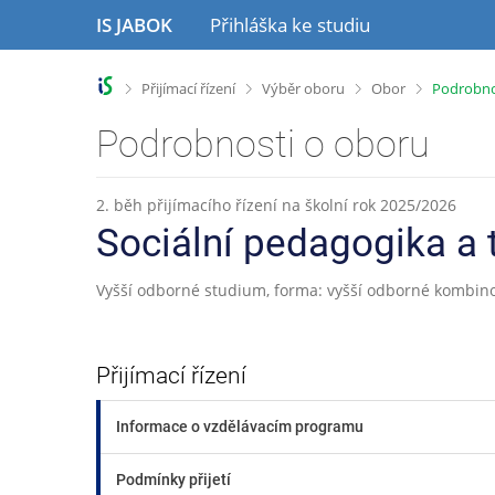
P
P
P
IS JABOK
Přihláška ke studiu
ř
ř
ř
e
e
e
s
s
s
>
>
>
>
Přijímací řízení
Výběr oboru
Obor
Podrobno
k
k
k
o
o
o
Podrobnosti o oboru
č
č
č
i
i
i
t
t
t
2. běh přijímacího řízení na školní rok 2025/2026
n
n
n
Sociální pedagogika a 
a
a
a
h
o
p
l
b
a
Vyšší odborné studium, forma: vyšší odborné kombin
a
s
t
v
a
i
i
h
č
Přijímací řízení
č
k
k
u
Informace o vzdělávacím programu
u
Podmínky přijetí