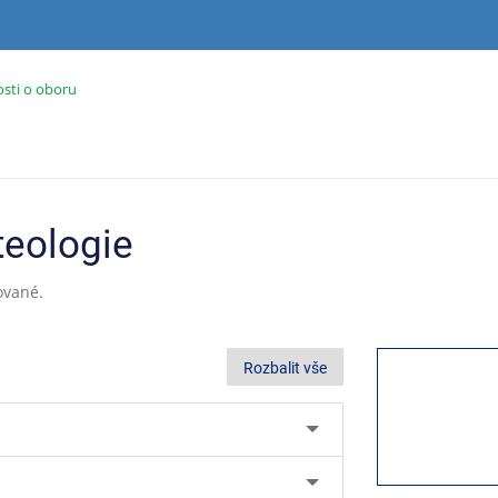
sti o oboru
teologie
ované.
Rozbalit vše