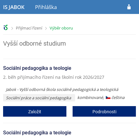
P
P
IS JABOK
Přihláška
ř
ř
e
e
s
s
>
>
Přijímací řízení
Výběr oboru
k
k
o
o
č
č
Vyšší odborné studium
i
i
t
t
n
n
Sociální pedagogika a teologie
a
a
h
o
2. běh přijímacího řízení na školní rok 2026/2027
l
b
a
s
Jabok - Vyšší odborná škola sociálně pedagogická a teologická
v
a
kombinované,
čeština
Sociální práce a sociální pedagogika
i
h
č
Založit
Podrobnosti
k
u
Sociální pedagogika a teologie