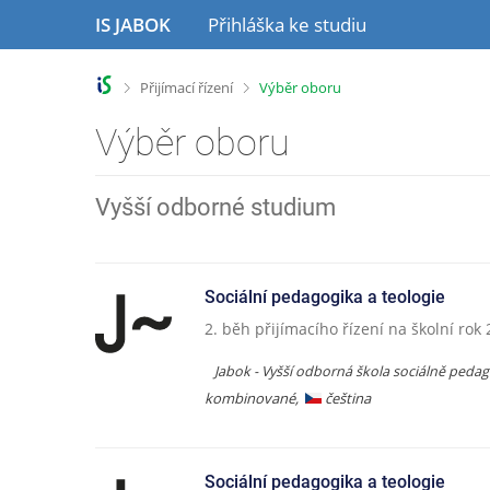
P
P
IS JABOK
Přihláška ke studiu
ř
ř
e
e
s
s
>
>
Přijímací řízení
Výběr oboru
k
k
o
o
Výběr oboru
č
č
i
i
t
t
Vyšší odborné studium
n
n
a
a
h
o
l
b
Sociální pedagogika a teologie
a
s
2. běh přijímacího řízení na školní rok
v
a
i
h
Jabok - Vyšší odborná škola sociálně pedag
č
kombinované,
čeština
k
u
Sociální pedagogika a teologie