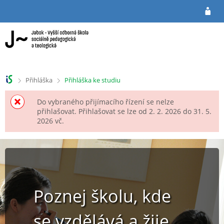
P
P
ř
ř
e
e
s
s
k
k
o
o
č
č
i
i
>
>
Přihláška
Přihláška ke studiu
t
t
n
n
Do vybraného přijímacího řízení se nelze
a
a
přihlašovat. Přihlašovat se lze od 2. 2. 2026 do 31. 5.
h
o
2026 vč.
l
b
a
s
v
a
i
h
č
k
Poznej školu, kde
u
se vzdělává a žije.