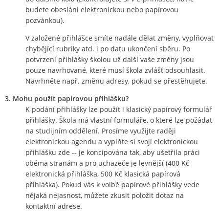
budete obesláni elektronickou nebo papírovou
pozvánkou).
V založené přihlášce smíte nadále dělat změny, vyplňovat
chybějící rubriky atd. i po datu ukončení sběru. Po
potvrzení přihlášky školou už další vaše změny jsou
pouze navrhované, které musí škola zvlášť odsouhlasit.
Navrhněte např. změnu adresy, pokud se přestěhujete.
3. Mohu použít papírovou přihlášku?
K podání přihlášky lze použít i klasický papírový formulář
přihlášky. Škola má vlastní formuláře, o které lze požádat
na studijním oddělení. Prosíme využijte raději
elektronickou agendu a vyplňte si svoji elektronickou
přihlášku zde -- je koncipována tak, aby ušetřila práci
oběma stranám a pro uchazeče je levnější (400 Kč
elektronická přihláška, 500 Kč klasická papírová
přihláška). Pokud vás k volbě papírové přihlášky vede
nějaká nejasnost, můžete zkusit položit dotaz na
kontaktní adrese.