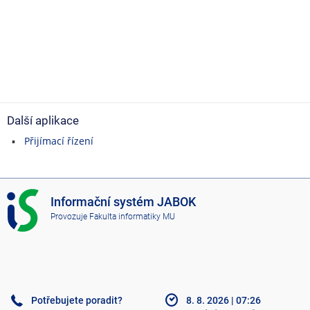
Další aplikace
Přijímací řízení
I
Informační systém JABOK
S
Provozuje
Fakulta informatiky MU
J
A
B
O
K
Potřebujete poradit?
8. 8. 2026
|
07:26