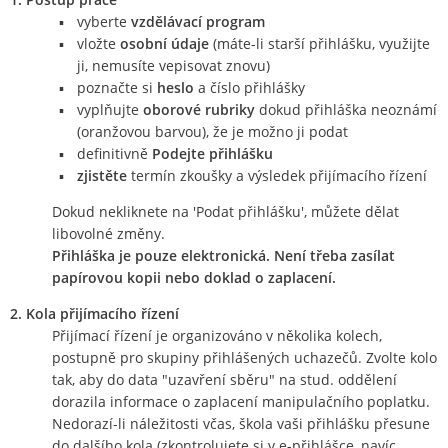
vyberte
vzdělávací program
vložte
osobní údaje
(máte-li starší přihlášku, využijte
ji, nemusíte vepisovat znovu)
poznačte si
heslo
a číslo přihlášky
vyplňujte
oborové rubriky
dokud přihláška neoznámí
(oranžovou barvou), že je možno ji podat
definitivně
Podejte přihlášku
zjistěte
termín zkoušky a výsledek přijímacího řízení
Dokud nekliknete na 'Podat přihlášku', můžete dělat
libovolné změny.
Přihláška je pouze elektronická. Není třeba zasílat
papírovou kopii nebo doklad o zaplacení.
2. Kola přijímacího řízení
Přijímací řízení je organizováno v několika kolech,
postupně pro skupiny přihlášených uchazečů. Zvolte kolo
tak, aby do data "uzavření sběru" na stud. oddělení
dorazila informace o zaplacení manipulačního poplatku.
Nedorazí-li náležitosti včas, škola vaši přihlášku přesune
do dalšího kola (zkontrolujete si v e-přihlášce, navíc