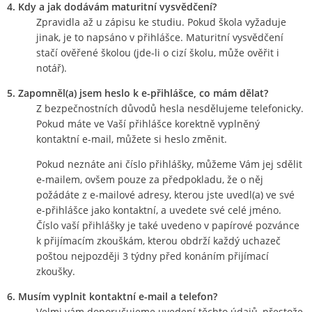
4. Kdy a jak dodávám maturitní vysvědčení?
Zpravidla až u zápisu ke studiu. Pokud škola vyžaduje
jinak, je to napsáno v přihlášce. Maturitní vysvědčení
stačí ověřené školou (jde-li o cizí školu, může ověřit i
notář).
5. Zapomněl(a) jsem heslo k e-přihlášce, co mám dělat?
Z bezpečnostních důvodů hesla nesdělujeme telefonicky.
Pokud máte ve Vaší přihlášce korektně vyplněný
kontaktní e-mail, můžete si heslo změnit.
Pokud neznáte ani číslo přihlášky, můžeme Vám jej sdělit
e-mailem, ovšem pouze za předpokladu, že o něj
požádáte z e-mailové adresy, kterou jste uvedl(a) ve své
e-přihlášce jako kontaktní, a uvedete své celé jméno.
Číslo vaší přihlášky je také uvedeno v papírové pozvánce
k přijímacím zkouškám, kterou obdrží každý uchazeč
poštou nejpozději 3 týdny před konáním přijímací
zkoušky.
6. Musím vyplnit kontaktní e-mail a telefon?
Velmi vám doporučujeme uvedení těchto údajů, přestože