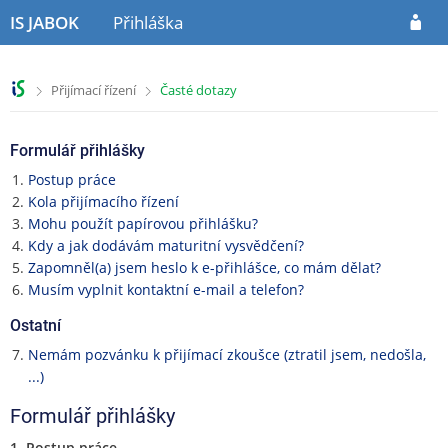
P
P
P
IS JABOK
Přihláška
ř
ř
ř
e
e
e
s
s
s
>
>
Přijímací řízení
Časté dotazy
k
k
k
o
o
o
č
č
č
Formulář přihlášky
i
i
i
t
t
t
Postup práce
n
n
n
Kola přijímacího řízení
a
a
a
Mohu použít papírovou přihlášku?
h
o
p
Kdy a jak dodávám maturitní vysvědčení?
l
b
a
Zapomněl(a) jsem heslo k e-přihlášce, co mám dělat?
a
s
t
Musím vyplnit kontaktní e-mail a telefon?
v
a
i
Ostatní
i
h
č
č
k
Nemám pozvánku k přijímací zkoušce (ztratil jsem, nedošla,
k
u
...)
u
Formulář přihlášky
1. Postup práce