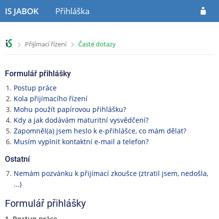
P
P
P
IS JABOK
Přihláška
ř
ř
ř
e
e
e
s
s
s
>
>
Přijímací řízení
Časté dotazy
k
k
k
o
o
o
č
č
č
Formulář přihlášky
i
i
i
t
t
t
Postup práce
n
n
n
Kola přijímacího řízení
a
a
a
Mohu použít papírovou přihlášku?
h
o
p
Kdy a jak dodávám maturitní vysvědčení?
l
b
a
Zapomněl(a) jsem heslo k e-přihlášce, co mám dělat?
a
s
t
Musím vyplnit kontaktní e-mail a telefon?
v
a
i
Ostatní
i
h
č
č
k
Nemám pozvánku k přijímací zkoušce (ztratil jsem, nedošla,
k
u
...)
u
Formulář přihlášky
1. Postup práce