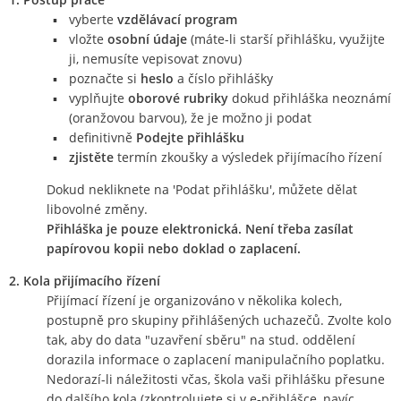
vyberte
vzdělávací program
vložte
osobní údaje
(máte-li starší přihlášku, využijte
ji, nemusíte vepisovat znovu)
poznačte si
heslo
a číslo přihlášky
vyplňujte
oborové rubriky
dokud přihláška neoznámí
(oranžovou barvou), že je možno ji podat
definitivně
Podejte přihlášku
zjistěte
termín zkoušky a výsledek přijímacího řízení
Dokud nekliknete na 'Podat přihlášku', můžete dělat
libovolné změny.
Přihláška je pouze elektronická. Není třeba zasílat
papírovou kopii nebo doklad o zaplacení.
2. Kola přijímacího řízení
Přijímací řízení je organizováno v několika kolech,
postupně pro skupiny přihlášených uchazečů. Zvolte kolo
tak, aby do data "uzavření sběru" na stud. oddělení
dorazila informace o zaplacení manipulačního poplatku.
Nedorazí-li náležitosti včas, škola vaši přihlášku přesune
do dalšího kola (zkontrolujete si v e-přihlášce, navíc