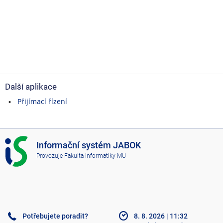
Další aplikace
Přijímací řízení
I
Informační systém JABOK
S
Provozuje
Fakulta informatiky MU
J
A
B
O
K
Potřebujete poradit?
8. 8. 2026
|
11:32