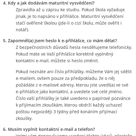
4. Kdy a jak dodávám maturitní vysvědčení?
Zpravidla až u zápisu ke studiu. Pokud škola vyžaduje
jinak, je to napsáno v přihlášce. Maturitní vysvědčení
stačí ověřené školou (jde-li o cizí školu, může ověřit i
notář).
5. Zapomněl(a) jsem heslo k e-přihlášce, co mám dělat?
Z bezpečnostních důvodů hesla nesdělujeme telefonicky.
Pokud máte ve Vaší přihlášce korektně vyplněný
kontaktní e-mail, můžete si heslo změnit.
Pokud neznáte ani číslo přihlášky, můžeme Vám jej sdělit
e-mailem, ovšem pouze za předpokladu, že o něj
požádáte z e-mailové adresy, kterou jste uvedl(a) ve své
e-přihlášce jako kontaktní, a uvedete své celé jméno.
Číslo vaší přihlášky je také uvedeno v papírové pozvánce
k přijímacím zkouškám, kterou obdrží každý uchazeč
poštou nejpozději 3 týdny před konáním přijímací
zkoušky.
6. Musím vyplnit kontaktní e-mail a telefon?
Velmi vám doporučujeme uvedení těchto údajů, přestože