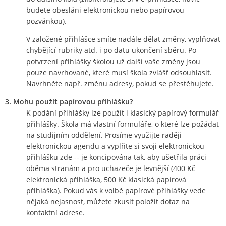
budete obesláni elektronickou nebo papírovou
pozvánkou).
V založené přihlášce smíte nadále dělat změny, vyplňovat
chybějící rubriky atd. i po datu ukončení sběru. Po
potvrzení přihlášky školou už další vaše změny jsou
pouze navrhované, které musí škola zvlášť odsouhlasit.
Navrhněte např. změnu adresy, pokud se přestěhujete.
3. Mohu použít papírovou přihlášku?
K podání přihlášky lze použít i klasický papírový formulář
přihlášky. Škola má vlastní formuláře, o které lze požádat
na studijním oddělení. Prosíme využijte raději
elektronickou agendu a vyplňte si svoji elektronickou
přihlášku zde -- je koncipována tak, aby ušetřila práci
oběma stranám a pro uchazeče je levnější (400 Kč
elektronická přihláška, 500 Kč klasická papírová
přihláška). Pokud vás k volbě papírové přihlášky vede
nějaká nejasnost, můžete zkusit položit dotaz na
kontaktní adrese.