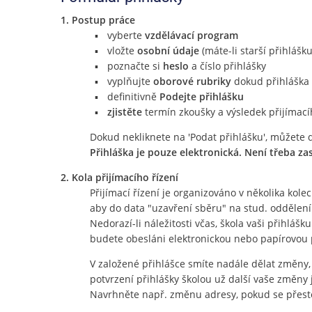
1. Postup práce
vyberte
vzdělávací program
vložte
osobní údaje
(máte-li starší přihlášku
poznačte si
heslo
a číslo přihlášky
vyplňujte
oborové rubriky
dokud přihláška 
definitivně
Podejte přihlášku
zjistěte
termín zkoušky a výsledek přijímací
Dokud nekliknete na 'Podat přihlášku', můžete 
Přihláška je pouze elektronická. Není třeba za
2. Kola přijímacího řízení
Přijímací řízení je organizováno v několika kol
aby do data "uzavření sběru" na stud. oddělení
Nedorazí-li náležitosti včas, škola vaši přihlášk
budete obesláni elektronickou nebo papírovou
V založené přihlášce smíte nadále dělat změny, 
potvrzení přihlášky školou už další vaše změny 
Navrhněte např. změnu adresy, pokud se přest