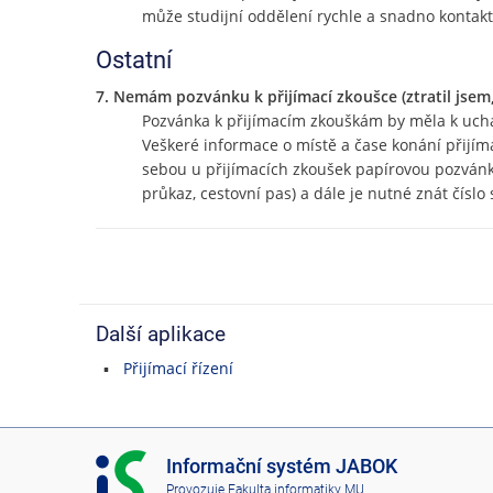
může studijní oddělení rychle a snadno kontakto
Ostatní
7. Nemám pozvánku k přijímací zkoušce (ztratil jsem, 
Pozvánka k přijímacím zkouškám by měla k ucha
Veškeré informace o místě a čase konání přijíma
sebou u přijímacích zkoušek papírovou pozvánku
průkaz, cestovní pas) a dále je nutné znát číslo 
Další aplikace
Přijímací řízení
I
Informační systém JABOK
S
Provozuje
Fakulta informatiky MU