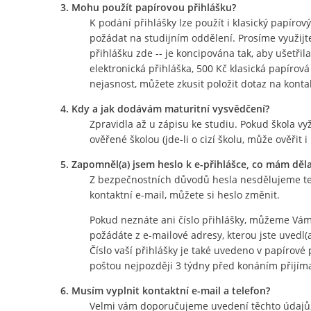
3. Mohu použít papírovou přihlášku?
K podání přihlášky lze použít i klasický papírov
požádat na studijním oddělení. Prosíme využijte
přihlášku zde -- je koncipována tak, aby ušetři
elektronická přihláška, 500 Kč klasická papírov
nejasnost, můžete zkusit položit dotaz na konta
4. Kdy a jak dodávám maturitní vysvědčení?
Zpravidla až u zápisu ke studiu. Pokud škola vyž
ověřené školou (jde-li o cizí školu, může ověřit i 
5. Zapomněl(a) jsem heslo k e-přihlášce, co mám děl
Z bezpečnostních důvodů hesla nesdělujeme tel
kontaktní e-mail, můžete si heslo změnit.
Pokud neznáte ani číslo přihlášky, můžeme Vám 
požádáte z e-mailové adresy, kterou jste uvedl(a
Číslo vaší přihlášky je také uvedeno v papírov
poštou nejpozději 3 týdny před konáním přijíma
6. Musím vyplnit kontaktní e-mail a telefon?
Velmi vám doporučujeme uvedení těchto údajů, 