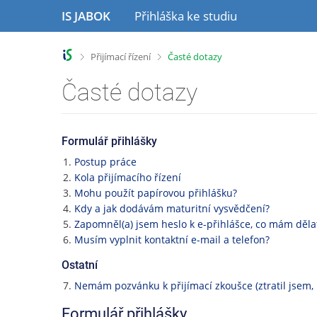
P
P
P
IS JABOK
Přihláška ke studiu
ř
ř
ř
e
e
e
s
s
s
>
>
Přijímací řízení
Časté dotazy
k
k
k
o
o
o
Časté dotazy
č
č
č
i
i
i
t
t
t
n
n
n
Formulář přihlášky
a
a
a
Postup práce
h
o
p
Kola přijímacího řízení
l
b
a
Mohu použít papírovou přihlášku?
a
s
t
Kdy a jak dodávám maturitní vysvědčení?
v
a
i
Zapomněl(a) jsem heslo k e-přihlášce, co mám děla
i
h
č
Musím vyplnit kontaktní e-mail a telefon?
č
k
k
u
Ostatní
u
Nemám pozvánku k přijímací zkoušce (ztratil jsem, n
Formulář přihlášky