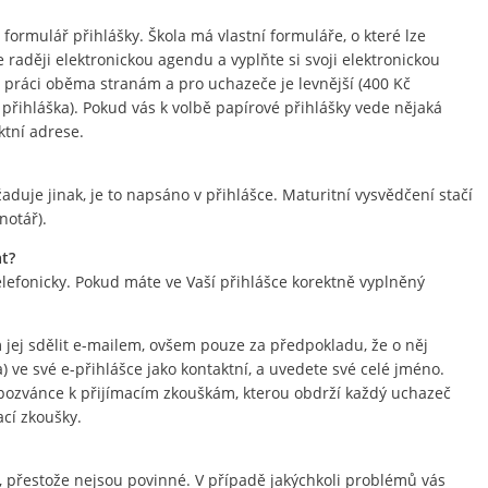
ý formulář přihlášky. Škola má vlastní formuláře, o které lze
 raději elektronickou agendu a vyplňte si svoji elektronickou
la práci oběma stranám a pro uchazeče je levnější (400 Kč
á přihláška). Pokud vás k volbě papírové přihlášky vede nějaká
ktní adrese.
aduje jinak, je to napsáno v přihlášce. Maturitní vysvědčení stačí
notář).
at?
efonicky. Pokud máte ve Vaší přihlášce korektně vyplněný
jej sdělit e-mailem, ovšem pouze za předpokladu, že o něj
) ve své e-přihlášce jako kontaktní, a uvedete své celé jméno.
é pozvánce k přijímacím zkouškám, kterou obdrží každý uchazeč
cí zkoušky.
přestože nejsou povinné. V případě jakýchkoli problémů vás