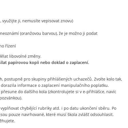
, využijte ji, nemusíte vepisovat znovu)
neoznámí (oranžovou barvou), že je možno ji podat
ho řízení
dělat libovolné změny.
sílat papírovou kopii nebo doklad o zaplacení.
ech, postupně pro skupiny přihlášených uchazečů. Zvolte kolo tak,
 dorazila informace o zaplacení manipulačního poplatku.
u přesune do dalšího kola (zkontrolujete si v e-přihlášce, navíc
 pozvánkou).
vyplňovat chybějící rubriky atd. i po datu ukončení sběru. Po
jsou pouze navrhované, které musí škola zvlášť odsouhlasit.
ěhujete.