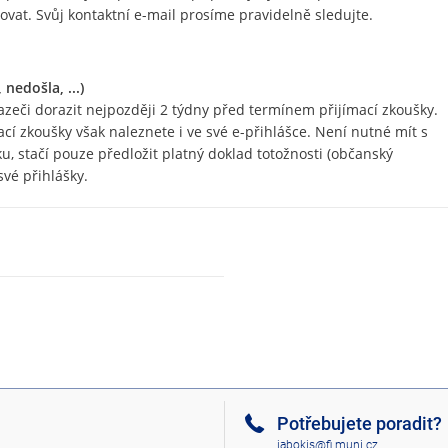
vat. Svůj kontaktní e-mail prosíme pravidelně sledujte.
nedošla, ...)
zeči dorazit nejpozději 2 týdny před termínem přijímací zkoušky.
cí zkoušky však naleznete i ve své e-přihlášce. Není nutné mít s
, stačí pouze předložit platný doklad totožnosti (občanský
své přihlášky.
Potřebujete poradit?
jabokis@fi.muni.cz