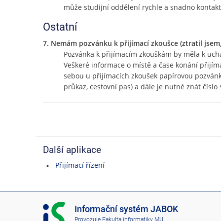
může studijní oddělení rychle a snadno kontakto
Ostatní
7. Nemám pozvánku k přijímací zkoušce (ztratil jsem, 
Pozvánka k přijímacím zkouškám by měla k ucha
Veškeré informace o místě a čase konání přijíma
sebou u přijímacích zkoušek papírovou pozvánku
průkaz, cestovní pas) a dále je nutné znát číslo 
Další aplikace
Přijímací řízení
I
Informační systém JABOK
S
Provozuje
Fakulta informatiky MU