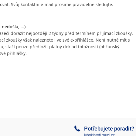
vat. Svůj kontaktní e-mail prosíme pravidelně sledujte.
nedošla, ...)
zeči dorazit nejpozději 2 týdny před termínem přijímací zkoušky.
cí zkoušky však naleznete i ve své e-přihlášce. Není nutné mít s
, stačí pouze předložit platný doklad totožnosti (občanský
své přihlášky.
Potřebujete poradit?
jabokis@fi.muni.cz