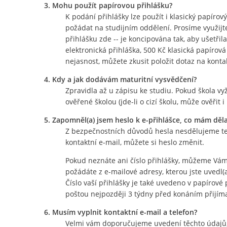
3. Mohu použít papírovou přihlášku?
K podání přihlášky lze použít i klasický papírov
požádat na studijním oddělení. Prosíme využijte
přihlášku zde -- je koncipována tak, aby ušetři
elektronická přihláška, 500 Kč klasická papírov
nejasnost, můžete zkusit položit dotaz na konta
4. Kdy a jak dodávám maturitní vysvědčení?
Zpravidla až u zápisu ke studiu. Pokud škola vyž
ověřené školou (jde-li o cizí školu, může ověřit i 
5. Zapomněl(a) jsem heslo k e-přihlášce, co mám děl
Z bezpečnostních důvodů hesla nesdělujeme tel
kontaktní e-mail, můžete si heslo změnit.
Pokud neznáte ani číslo přihlášky, můžeme Vám 
požádáte z e-mailové adresy, kterou jste uvedl(a
Číslo vaší přihlášky je také uvedeno v papírov
poštou nejpozději 3 týdny před konáním přijíma
6. Musím vyplnit kontaktní e-mail a telefon?
Velmi vám doporučujeme uvedení těchto údajů, 