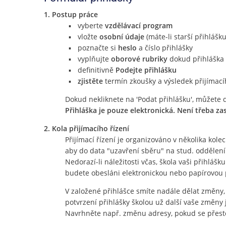
1. Postup práce
vyberte
vzdělávací program
vložte
osobní údaje
(máte-li starší přihlášku
poznačte si
heslo
a číslo přihlášky
vyplňujte
oborové rubriky
dokud přihláška 
definitivně
Podejte přihlášku
zjistěte
termín zkoušky a výsledek přijímací
Dokud nekliknete na 'Podat přihlášku', můžete 
Přihláška je pouze elektronická. Není třeba za
2. Kola přijímacího řízení
Přijímací řízení je organizováno v několika kol
aby do data "uzavření sběru" na stud. oddělení
Nedorazí-li náležitosti včas, škola vaši přihlášk
budete obesláni elektronickou nebo papírovou
V založené přihlášce smíte nadále dělat změny, 
potvrzení přihlášky školou už další vaše změny 
Navrhněte např. změnu adresy, pokud se přest