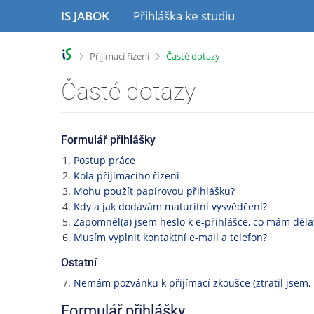
P
P
P
IS JABOK
Přihláška ke studiu
ř
ř
ř
e
e
e
s
s
s
>
>
Přijímací řízení
Časté dotazy
k
k
k
o
o
o
Časté dotazy
č
č
č
i
i
i
t
t
t
n
n
n
Formulář přihlášky
a
a
a
Postup práce
h
o
p
Kola přijímacího řízení
l
b
a
Mohu použít papírovou přihlášku?
a
s
t
Kdy a jak dodávám maturitní vysvědčení?
v
a
i
Zapomněl(a) jsem heslo k e-přihlášce, co mám děla
i
h
č
Musím vyplnit kontaktní e-mail a telefon?
č
k
k
u
Ostatní
u
Nemám pozvánku k přijímací zkoušce (ztratil jsem, n
Formulář přihlášky