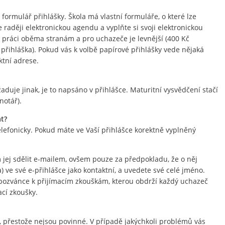
ý formulář přihlášky. Škola má vlastní formuláře, o které lze
 raději elektronickou agendu a vyplňte si svoji elektronickou
la práci oběma stranám a pro uchazeče je levnější (400 Kč
á přihláška). Pokud vás k volbě papírové přihlášky vede nějaká
ktní adrese.
aduje jinak, je to napsáno v přihlášce. Maturitní vysvědčení stačí
notář).
at?
efonicky. Pokud máte ve Vaší přihlášce korektně vyplněný
jej sdělit e-mailem, ovšem pouze za předpokladu, že o něj
) ve své e-přihlášce jako kontaktní, a uvedete své celé jméno.
é pozvánce k přijímacím zkouškám, kterou obdrží každý uchazeč
cí zkoušky.
přestože nejsou povinné. V případě jakýchkoli problémů vás