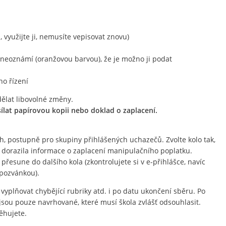
, využijte ji, nemusíte vepisovat znovu)
neoznámí (oranžovou barvou), že je možno ji podat
ho řízení
dělat libovolné změny.
sílat papírovou kopii nebo doklad o zaplacení.
ech, postupně pro skupiny přihlášených uchazečů. Zvolte kolo tak,
 dorazila informace o zaplacení manipulačního poplatku.
u přesune do dalšího kola (zkontrolujete si v e-přihlášce, navíc
 pozvánkou).
vyplňovat chybějící rubriky atd. i po datu ukončení sběru. Po
jsou pouze navrhované, které musí škola zvlášť odsouhlasit.
ěhujete.