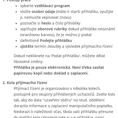
vyberte
vzdělávací program
vložte
osobní údaje
(máte-li starší přihlášku, využijte
ji, nemusíte vepisovat znovu)
poznačte si
heslo
a číslo přihlášky
vyplňujte
oborové rubriky
dokud přihláška neoznámí
(oranžovou barvou), že je možno ji podat
definitivně
Podejte přihlášku
zjistěte
termín zkoušky a výsledek přijímacího řízení
Dokud nekliknete na 'Podat přihlášku', můžete dělat
libovolné změny.
Přihláška je pouze elektronická. Není třeba zasílat
papírovou kopii nebo doklad o zaplacení.
2. Kola přijímacího řízení
Přijímací řízení je organizováno v několika kolech,
postupně pro skupiny přihlášených uchazečů. Zvolte kolo
tak, aby do data "uzavření sběru" na stud. oddělení
dorazila informace o zaplacení manipulačního poplatku.
Nedorazí-li náležitosti včas, škola vaši přihlášku přesune
do dalšího kola (zkontrolujete si v e-přihlášce, navíc