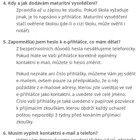
4. Kdy a jak dodávám maturitní vysvědčení?
Zpravidla až u zápisu ke studiu. Pokud škola vyžaduje
jinak, je to napsáno v přihlášce. Maturitní vysvědčení
stačí ověřené školou (jde-li o cizí školu, může ověřit i
notář).
5. Zapomněl(a) jsem heslo k e-přihlášce, co mám dělat?
Z bezpečnostních důvodů hesla nesdělujeme telefonicky.
Pokud máte ve Vaší přihlášce korektně vyplněný
kontaktní e-mail, můžete si heslo změnit.
Pokud neznáte ani číslo přihlášky, můžeme Vám jej sdělit
e-mailem, ovšem pouze za předpokladu, že o něj
požádáte z e-mailové adresy, kterou jste uvedl(a) ve své
e-přihlášce jako kontaktní, a uvedete své celé jméno.
Číslo vaší přihlášky je také uvedeno v papírové pozvánce
k přijímacím zkouškám, kterou obdrží každý uchazeč
poštou nejpozději 3 týdny před konáním přijímací
zkoušky.
6. Musím vyplnit kontaktní e-mail a telefon?
Velmi vám doporučujeme uvedení těchto údajů, přestože