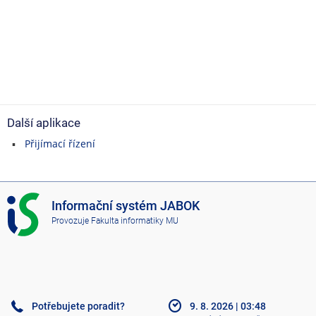
Další aplikace
Přijímací řízení
I
Informační systém JABOK
S
Provozuje
Fakulta informatiky MU
J
A
B
O
K
Potřebujete poradit?
9. 8. 2026
|
03:48