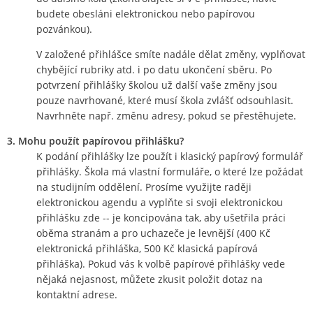
budete obesláni elektronickou nebo papírovou
pozvánkou).
V založené přihlášce smíte nadále dělat změny, vyplňovat
chybějící rubriky atd. i po datu ukončení sběru. Po
potvrzení přihlášky školou už další vaše změny jsou
pouze navrhované, které musí škola zvlášť odsouhlasit.
Navrhněte např. změnu adresy, pokud se přestěhujete.
3. Mohu použít papírovou přihlášku?
K podání přihlášky lze použít i klasický papírový formulář
přihlášky. Škola má vlastní formuláře, o které lze požádat
na studijním oddělení. Prosíme využijte raději
elektronickou agendu a vyplňte si svoji elektronickou
přihlášku zde -- je koncipována tak, aby ušetřila práci
oběma stranám a pro uchazeče je levnější (400 Kč
elektronická přihláška, 500 Kč klasická papírová
přihláška). Pokud vás k volbě papírové přihlášky vede
nějaká nejasnost, můžete zkusit položit dotaz na
kontaktní adrese.