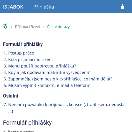
P
P
P
IS JABOK
Přihláška
ř
ř
ř
e
e
e
s
s
s
>
>
Přijímací řízení
Časté dotazy
k
k
k
o
o
o
č
č
č
Formulář přihlášky
i
i
i
t
t
t
Postup práce
n
n
n
Kola přijímacího řízení
a
a
a
Mohu použít papírovou přihlášku?
h
o
p
Kdy a jak dodávám maturitní vysvědčení?
l
b
a
Zapomněl(a) jsem heslo k e-přihlášce, co mám dělat?
a
s
t
Musím vyplnit kontaktní e-mail a telefon?
v
a
i
Ostatní
i
h
č
č
k
Nemám pozvánku k přijímací zkoušce (ztratil jsem, nedošla,
k
u
...)
u
Formulář přihlášky
1. Postup práce