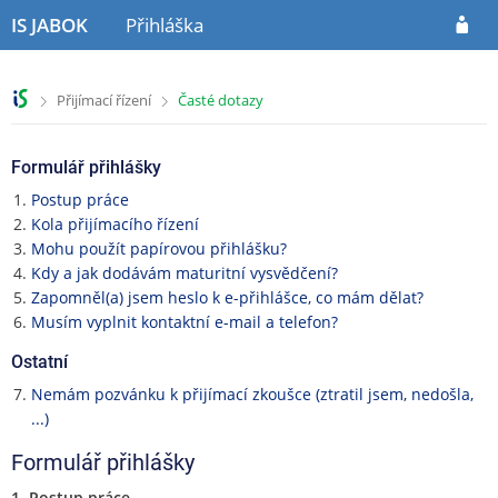
P
P
P
IS JABOK
Přihláška
ř
ř
ř
e
e
e
s
s
s
>
>
Přijímací řízení
Časté dotazy
k
k
k
o
o
o
č
č
č
Formulář přihlášky
i
i
i
t
t
t
Postup práce
n
n
n
Kola přijímacího řízení
a
a
a
Mohu použít papírovou přihlášku?
h
o
p
Kdy a jak dodávám maturitní vysvědčení?
l
b
a
Zapomněl(a) jsem heslo k e-přihlášce, co mám dělat?
a
s
t
Musím vyplnit kontaktní e-mail a telefon?
v
a
i
Ostatní
i
h
č
č
k
Nemám pozvánku k přijímací zkoušce (ztratil jsem, nedošla,
k
u
...)
u
Formulář přihlášky
1. Postup práce