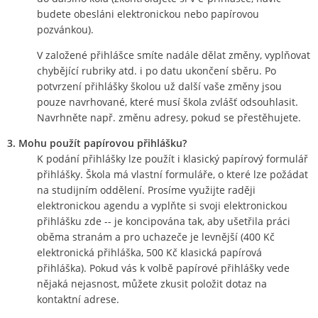
budete obesláni elektronickou nebo papírovou
pozvánkou).
V založené přihlášce smíte nadále dělat změny, vyplňovat
chybějící rubriky atd. i po datu ukončení sběru. Po
potvrzení přihlášky školou už další vaše změny jsou
pouze navrhované, které musí škola zvlášť odsouhlasit.
Navrhněte např. změnu adresy, pokud se přestěhujete.
3. Mohu použít papírovou přihlášku?
K podání přihlášky lze použít i klasický papírový formulář
přihlášky. Škola má vlastní formuláře, o které lze požádat
na studijním oddělení. Prosíme využijte raději
elektronickou agendu a vyplňte si svoji elektronickou
přihlášku zde -- je koncipována tak, aby ušetřila práci
oběma stranám a pro uchazeče je levnější (400 Kč
elektronická přihláška, 500 Kč klasická papírová
přihláška). Pokud vás k volbě papírové přihlášky vede
nějaká nejasnost, můžete zkusit položit dotaz na
kontaktní adrese.