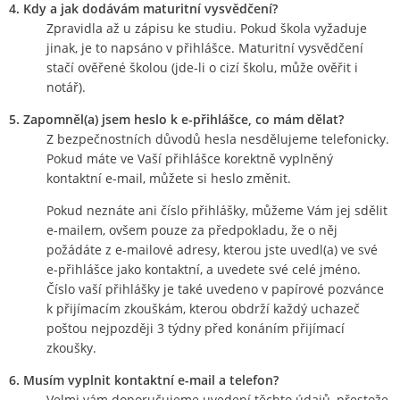
4. Kdy a jak dodávám maturitní vysvědčení?
Zpravidla až u zápisu ke studiu. Pokud škola vyžaduje
jinak, je to napsáno v přihlášce. Maturitní vysvědčení
stačí ověřené školou (jde-li o cizí školu, může ověřit i
notář).
5. Zapomněl(a) jsem heslo k e-přihlášce, co mám dělat?
Z bezpečnostních důvodů hesla nesdělujeme telefonicky.
Pokud máte ve Vaší přihlášce korektně vyplněný
kontaktní e-mail, můžete si heslo změnit.
Pokud neznáte ani číslo přihlášky, můžeme Vám jej sdělit
e-mailem, ovšem pouze za předpokladu, že o něj
požádáte z e-mailové adresy, kterou jste uvedl(a) ve své
e-přihlášce jako kontaktní, a uvedete své celé jméno.
Číslo vaší přihlášky je také uvedeno v papírové pozvánce
k přijímacím zkouškám, kterou obdrží každý uchazeč
poštou nejpozději 3 týdny před konáním přijímací
zkoušky.
6. Musím vyplnit kontaktní e-mail a telefon?
Velmi vám doporučujeme uvedení těchto údajů, přestože