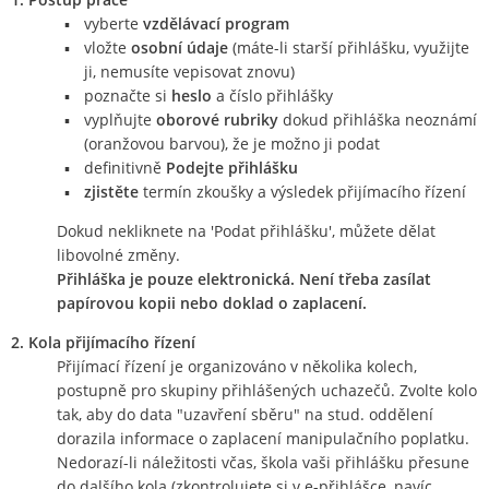
vyberte
vzdělávací program
vložte
osobní údaje
(máte-li starší přihlášku, využijte
ji, nemusíte vepisovat znovu)
poznačte si
heslo
a číslo přihlášky
vyplňujte
oborové rubriky
dokud přihláška neoznámí
(oranžovou barvou), že je možno ji podat
definitivně
Podejte přihlášku
zjistěte
termín zkoušky a výsledek přijímacího řízení
Dokud nekliknete na 'Podat přihlášku', můžete dělat
libovolné změny.
Přihláška je pouze elektronická. Není třeba zasílat
papírovou kopii nebo doklad o zaplacení.
2. Kola přijímacího řízení
Přijímací řízení je organizováno v několika kolech,
postupně pro skupiny přihlášených uchazečů. Zvolte kolo
tak, aby do data "uzavření sběru" na stud. oddělení
dorazila informace o zaplacení manipulačního poplatku.
Nedorazí-li náležitosti včas, škola vaši přihlášku přesune
do dalšího kola (zkontrolujete si v e-přihlášce, navíc