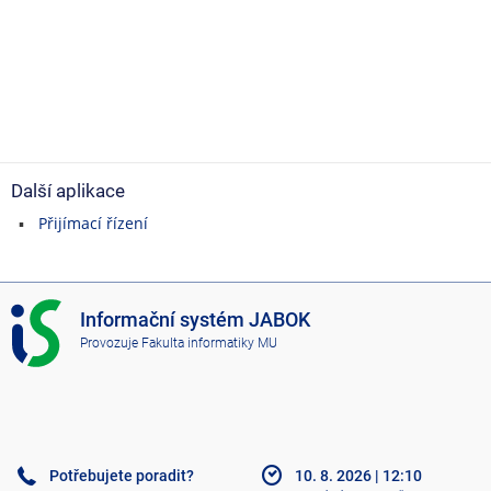
Další aplikace
Přijímací řízení
I
Informační systém JABOK
S
Provozuje
Fakulta informatiky MU
J
A
B
O
K
Potřebujete poradit?
10. 8. 2026
|
12:10