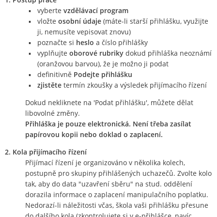
vyberte
vzdělávací program
vložte
osobní údaje
(máte-li starší přihlášku, využijte
ji, nemusíte vepisovat znovu)
poznačte si
heslo
a číslo přihlášky
vyplňujte
oborové rubriky
dokud přihláška neoznámí
(oranžovou barvou), že je možno ji podat
definitivně
Podejte přihlášku
zjistěte
termín zkoušky a výsledek přijímacího řízení
Dokud nekliknete na 'Podat přihlášku', můžete dělat
libovolné změny.
Přihláška je pouze elektronická. Není třeba zasílat
papírovou kopii nebo doklad o zaplacení.
2. Kola přijímacího řízení
Přijímací řízení je organizováno v několika kolech,
postupně pro skupiny přihlášených uchazečů. Zvolte kolo
tak, aby do data "uzavření sběru" na stud. oddělení
dorazila informace o zaplacení manipulačního poplatku.
Nedorazí-li náležitosti včas, škola vaši přihlášku přesune
do dalšího kola (zkontrolujete si v e-přihlášce, navíc