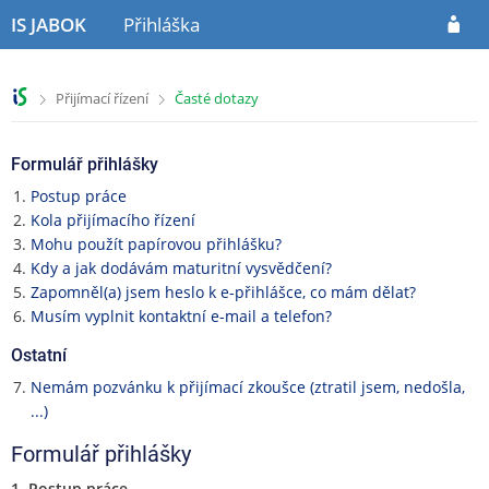
P
P
P
IS JABOK
Přihláška
ř
ř
ř
e
e
e
s
s
s
>
>
Přijímací řízení
Časté dotazy
k
k
k
o
o
o
č
č
č
Formulář přihlášky
i
i
i
t
t
t
Postup práce
n
n
n
Kola přijímacího řízení
a
a
a
Mohu použít papírovou přihlášku?
h
o
p
Kdy a jak dodávám maturitní vysvědčení?
l
b
a
Zapomněl(a) jsem heslo k e-přihlášce, co mám dělat?
a
s
t
Musím vyplnit kontaktní e-mail a telefon?
v
a
i
Ostatní
i
h
č
č
k
Nemám pozvánku k přijímací zkoušce (ztratil jsem, nedošla,
k
u
...)
u
Formulář přihlášky
1. Postup práce