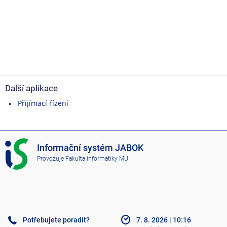
Další aplikace
Přijímací řízení
I
Informační systém JABOK
S
Provozuje
Fakulta informatiky MU
J
A
B
O
K
Potřebujete poradit?
7. 8. 2026
|
10:16