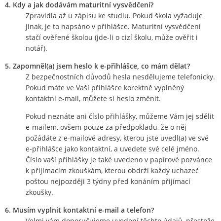
4. Kdy a jak dodávám maturitní vysvědčení?
Zpravidla až u zápisu ke studiu. Pokud škola vyžaduje
jinak, je to napsáno v přihlášce. Maturitní vysvědčení
stačí ověřené školou (jde-li o cizí školu, může ověřit i
notář).
5. Zapomněl(a) jsem heslo k e-přihlášce, co mám dělat?
Z bezpečnostních důvodů hesla nesdělujeme telefonicky.
Pokud máte ve Vaší přihlášce korektně vyplněný
kontaktní e-mail, můžete si heslo změnit.
Pokud neznáte ani číslo přihlášky, můžeme Vám jej sdělit
e-mailem, ovšem pouze za předpokladu, že o něj
požádáte z e-mailové adresy, kterou jste uvedl(a) ve své
e-přihlášce jako kontaktní, a uvedete své celé jméno.
Číslo vaší přihlášky je také uvedeno v papírové pozvánce
k přijímacím zkouškám, kterou obdrží každý uchazeč
poštou nejpozději 3 týdny před konáním přijímací
zkoušky.
6. Musím vyplnit kontaktní e-mail a telefon?
Velmi vám doporučujeme uvedení těchto údajů, přestože