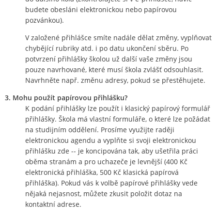
budete obesláni elektronickou nebo papírovou
pozvánkou).
V založené přihlášce smíte nadále dělat změny, vyplňovat
chybějící rubriky atd. i po datu ukončení sběru. Po
potvrzení přihlášky školou už další vaše změny jsou
pouze navrhované, které musí škola zvlášť odsouhlasit.
Navrhněte např. změnu adresy, pokud se přestěhujete.
3. Mohu použít papírovou přihlášku?
K podání přihlášky lze použít i klasický papírový formulář
přihlášky. Škola má vlastní formuláře, o které lze požádat
na studijním oddělení. Prosíme využijte raději
elektronickou agendu a vyplňte si svoji elektronickou
přihlášku zde -- je koncipována tak, aby ušetřila práci
oběma stranám a pro uchazeče je levnější (400 Kč
elektronická přihláška, 500 Kč klasická papírová
přihláška). Pokud vás k volbě papírové přihlášky vede
nějaká nejasnost, můžete zkusit položit dotaz na
kontaktní adrese.