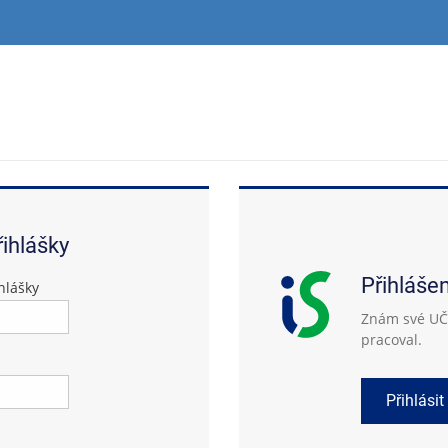
řihlášky
Přihláše
hlášky
Znám své UČO
pracoval.
Přihlásit