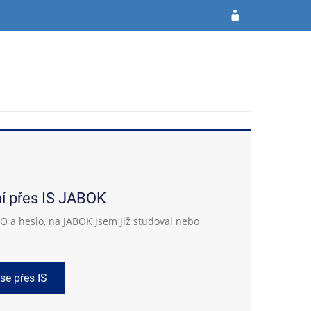
ní přes IS JABOK
 a heslo, na JABOK jsem již studoval nebo
 se přes IS