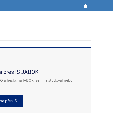
ní přes IS JABOK
 a heslo, na JABOK jsem již studoval nebo
 se přes IS