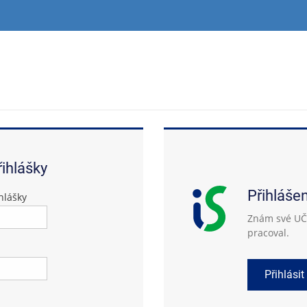
řihlášky
Přihláše
hlášky
Znám své UČO
pracoval.
Přihlásit