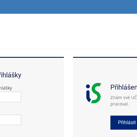
řihlášky
Přihláše
hlášky
Znám své UČO
pracoval.
Přihlásit