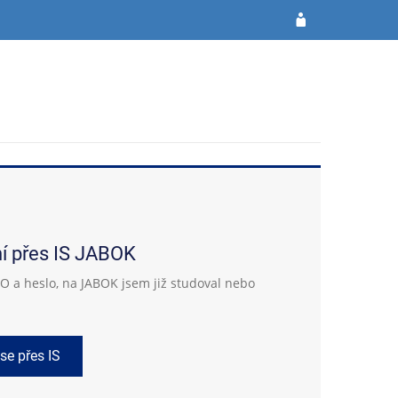
ní přes IS JABOK
 a heslo, na JABOK jsem již studoval nebo
 se přes IS