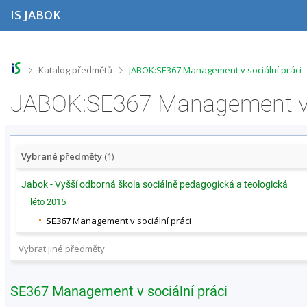
P
P
P
P
IS JABOK
ř
ř
ř
ř
e
e
e
e
s
s
s
s
k
k
k
k
o
o
o
o
>
>
Katalog předmětů
JABOK:SE367 Management v sociální práci 
č
č
č
č
i
i
i
i
t
t
t
t
n
n
n
n
a
a
a
a
h
h
o
p
o
l
b
a
Vybrané předměty
(1)
r
a
s
t
n
v
a
i
Jabok - Vyšší odborná škola sociálně pedagogická a teologická
í
i
h
č
léto 2015
l
č
k
i
k
u
SE367
Management v sociální práci
š
u
t
Vybrat jiné předměty
u
SE367 Management v sociální práci