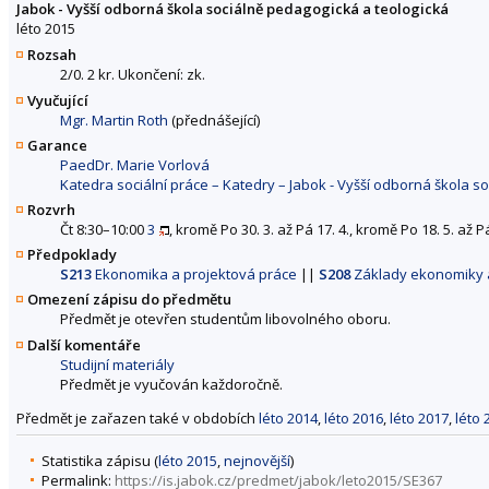
Jabok - Vyšší odborná škola sociálně pedagogická a teologická
léto 2015
Rozsah
2/0. 2 kr. Ukončení: zk.
Vyučující
Mgr. Martin Roth
(přednášející)
Garance
PaedDr. Marie Vorlová
Katedra sociální práce – Katedry – Jabok - Vyšší odborná škola s
Rozvrh
Čt 8:30–10:00
3
, kromě Po 30. 3. až Pá 17. 4., kromě Po 18. 5. až Pá
Předpoklady
S213
Ekonomika a projektová práce
||
S208
Základy ekonomiky a
Omezení zápisu do předmětu
Předmět je otevřen studentům libovolného oboru.
Další komentáře
Studijní materiály
Předmět je vyučován každoročně.
Předmět je zařazen také v obdobích
léto 2014
,
léto 2016
,
léto 2017
,
léto 
Statistika zápisu (
léto 2015
,
nejnovější
)
Permalink:
https://is.jabok.cz/predmet/jabok/leto2015/SE367