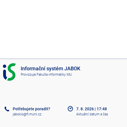
I
Informační systém JABOK
S
Provozuje
Fakulta informatiky MU
J
A
B
O
K
Potřebujete poradit?
7. 8. 2026
|
17:48
jabokis@fi.muni.cz
Aktuální datum a čas