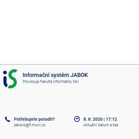
I
Informační systém JABOK
S
Provozuje
Fakulta informatiky MU
J
A
B
O
K
Potřebujete poradit?
8. 8. 2026
|
17:12
jabokis@fi.muni.cz
Aktuální datum a čas