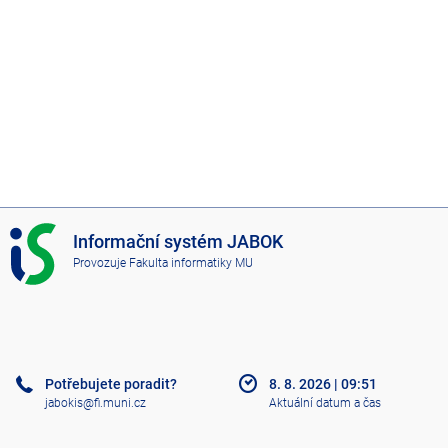
I
Informační systém JABOK
S
Provozuje
Fakulta informatiky MU
J
A
B
O
K
Potřebujete poradit?
8. 8. 2026
|
09:51
jabokis@fi.muni.cz
Aktuální datum a čas