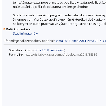
téma/témata textu, popsat metodu použitou v textu, položit otázk
naše tázání po Ježíši liší od autora a v čem je shodné.
Studenti kombinovaného programu odevzdají do odevzdávárny, s
5 normostran. V práci zpracují rovnoměrně kterékoli dvě kapitoly
se kterými se bude pracovat ve výuce: Irenej, Luther, Lessing, S
Další komentáře
Studijní materiály
Předmět je zařazen také v obdobích
zima 2013
,
zima 2014
,
zima 2015
,
z
Statistika zápisu (
zima 2018
,
nejnovější
)
Permalink:
https://is.jabok.cz/predmet/jabok/zima2018/TE336