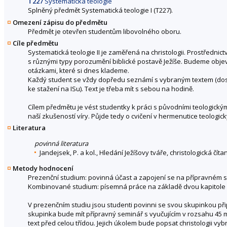
T227
Systematická teologie
Splněný předmět Systematická teologie I (T227).
Omezení zápisu do předmětu
Předmět je otevřen studentům libovolného oboru.
Cíle předmětu
Systematická teologie II je zaměřená na christologii. Prostředn
s různými typy porozumění biblické postavě Ježíše. Budeme objevov
otázkami, které si dnes klademe.
Každý student se vždy dopředu seznámí s vybraným textem (dosta
ke stažení na ISu). Text je třeba mít s sebou na hodině.
Cílem předmětu je vést studentky k práci s původními teologickým
naší zkušeností víry. Půjde tedy o cvičení v hermenutice teologick
Literatura
povinná literatura
Jandejsek, P. a kol., Hledání Ježíšovy tváře, christologická čít
Metody hodnocení
Prezenční studium: povinná účast a zapojení se na přípravném s
Kombinované studium: písemná práce na základě dvou kapitole z 
V prezenčním studiu jsou studenti povinni se svou skupinkou při
skupinka bude mít přípravný seminář s vyučujícím v rozsahu 45 
text před celou třídou. Jejich úkolem bude popsat christologii v