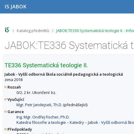
P
P
P
P
IS JABOK
ř
ř
ř
ř
e
e
e
e
s
s
s
s
k
k
k
k
o
o
o
o
>
>
Katalog předmětů
JABOK:TE336 Systematická teologie II. - In
č
č
č
č
i
i
i
i
JABOK:TE336 Systematická teo
t
t
t
t
n
n
n
n
a
a
a
a
h
h
o
p
TE336 Systematická teologie II.
o
l
b
a
r
a
s
t
Jabok - Vyšší odborná škola sociálně pedagogická a teologická
n
v
a
i
zima 2018
í
i
h
č
Rozsah
l
č
k
0/2. 2 kr. Ukončení: kz.
i
k
u
Vyučující
š
u
Mgr. Petr Jandejsek, Th.D.
(přednášející)
t
u
Garance
Ing. Mgr. Ondřej Fischer, Ph.D.
Katedra filosofie a teologie – Katedry – Jabok - Vyšší odborná šk
Předpoklady