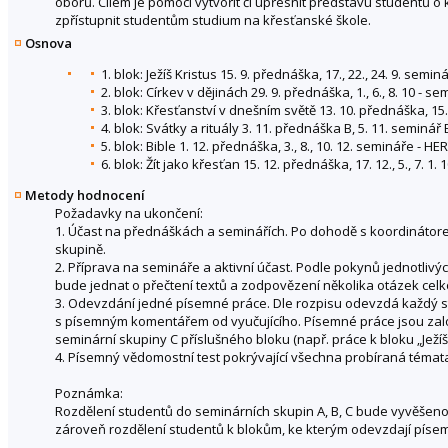
oborů. Cílem je pomoci vytvořit či upřesnit představu studentů 
zpřístupnit studentům studium na křesťanské škole.
Osnova
1. blok: Ježíš Kristus 15. 9. přednáška, 17., 22., 24. 9. semi
2. blok: Církev v dějinách 29. 9. přednáška, 1., 6., 8. 10 - 
3. blok: Křesťanství v dnešním světě 13. 10. přednáška, 15.,
4. blok: Svátky a rituály 3. 11. přednáška B, 5. 11. seminá
5. blok: Bible 1. 12. přednáška, 3., 8., 10. 12. semináře - H
6. blok: Žít jako křesťan 15. 12. přednáška, 17. 12., 5., 7. 1
Metody hodnocení
Požadavky na ukončení:
1. Účast na přednáškách a seminářích. Po dohodě s koordinátor
skupině.
2. Příprava na semináře a aktivní účast. Podle pokynů jednotlivých
bude jednat o přečtení textů a zodpovězení několika otázek celko
3. Odevzdání jedné písemné práce. Dle rozpisu odevzdá každý s
s písemným komentářem od vyučujícího. Písemné práce jsou zalo
seminární skupiny C příslušného bloku (např. práce k bloku „Ježí
4. Písemný vědomostní test pokrývající všechna probíraná témat
Poznámka:
Rozdělení studentů do seminárních skupin A, B, C bude vyvěšeno n
zároveň rozdělení studentů k blokům, ke kterým odevzdají písem