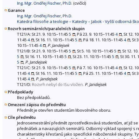
Ing. Mgr. Ondřej Fischer, Ph.D.
(cvičící)
Garance
Ing. Mgr. Ondřej Fischer, Ph.D.
Katedra filosofie a teologie – Katedry – Jabok - Vyšší odborná šk
Rozvrh seminárních/paralelních skupin
T121/A: St 21. 9. 10:15–11:45
5
, Pá 23. 9. 10:15–11:45
4
, St 12. 1
11:45
4
, St 16. 11. 10:15–11:45
5
, Pá 18. 11. 10:15–11:45
4
, St 
10:15–11:45
4
,
P. Jandejsek
T121/B: St 21. 9. 10:15–11:45
5
, St 5. 10. 10:15–11:45
5
, St 12. 1
5
, St 16. 11. 10:15–11:45
5
, St 23. 11. 10:15–11:45
5
, St 30. 11.
5
,
P. Jandejsek
T121/C: St 21. 9. 10:15–11:45
5
, Pá 7. 10. 10:15–11:45
4
, St 12. 1
11:45
4
, St 16. 11. 10:15–11:45
5
, Pá 25. 11. 10:15–11:45
4
, St 
11:45
4
,
P. Jandejsek
T121/D:
Rozvrh nebyl do ISu vložen.
P. Jandejsek
Předpoklady
Bez předpokladů.
Omezení zápisu do předmětu
Předmět je otevřen studentům libovolného oboru.
Cíle předmětu
Jednosemestrální předmět zprostředkovává studentům, ať již se 
přednášek a navazujících seminářů. Odborný výklad spojený s re
charakteristiky křesťanů jako specifické náboženské skupiny. Tyt