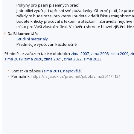
Pokyny pro psaní písemných prací:
Jednotliví vyučující upřesní své požadavky. Obecně platí, že práce
Někdy to bude teze, pro kterou budete v další části (stati) shrom
budete kriticky pracovat s textem a otázkami. Zpravidla nejdříve co
místo pro Vaši vlastní reflexi. V závěru shrnete hlavní zjištění.
Další komentáře
Studijní materiály
Předmět je vyučován každoročně.
Předmět je zařazen také v obdobích
zima 2007
,
zima 2008
,
zima 2009
,
z
zima 2019
,
zima 2020
,
zima 2021
,
zima 2022
,
zima 2023
.
Statistika zápisu (
zima 2011
,
nejnovější
)
Permalink:
https://is.jabok.cz/predmet/jabok/zima2011/T121