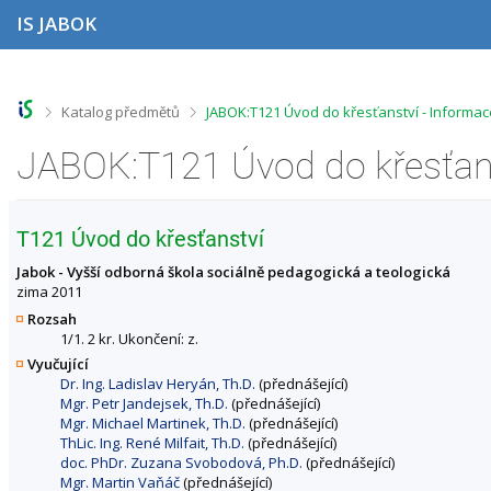
P
P
P
P
IS JABOK
ř
ř
ř
ř
e
e
e
e
s
s
s
s
k
k
k
k
o
o
o
o
>
>
Katalog předmětů
JABOK:T121 Úvod do křesťanství - Informa
č
č
č
č
i
i
i
i
JABOK:T121 Úvod do křesťans
t
t
t
t
n
n
n
n
a
a
a
a
h
h
o
p
T121 Úvod do křesťanství
o
l
b
a
r
a
s
t
Jabok - Vyšší odborná škola sociálně pedagogická a teologická
n
v
a
i
zima 2011
í
i
h
č
Rozsah
l
č
k
1/1. 2 kr. Ukončení: z.
i
k
u
Vyučující
š
u
Dr. Ing. Ladislav Heryán, Th.D.
(přednášející)
t
Mgr. Petr Jandejsek, Th.D.
(přednášející)
u
Mgr. Michael Martinek, Th.D.
(přednášející)
ThLic. Ing. René Milfait, Th.D.
(přednášející)
doc. PhDr. Zuzana Svobodová, Ph.D.
(přednášející)
Mgr. Martin Vaňáč
(přednášející)