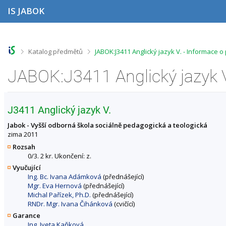
P
P
P
P
IS JABOK
ř
ř
ř
ř
e
e
e
e
s
s
s
s
k
k
k
k
o
o
o
o
>
>
Katalog předmětů
JABOK:J3411 Anglický jazyk V. - Informace 
č
č
č
č
i
i
i
i
JABOK:J3411 Anglický jazyk V
t
t
t
t
n
n
n
n
a
a
a
a
h
h
o
p
J3411 Anglický jazyk V.
o
l
b
a
r
a
s
t
Jabok - Vyšší odborná škola sociálně pedagogická a teologická
n
v
a
i
zima 2011
í
i
h
č
Rozsah
l
č
k
0/3. 2 kr. Ukončení: z.
i
k
u
Vyučující
š
u
Ing. Bc. Ivana Adámková
(přednášející)
t
Mgr. Eva Hernová
(přednášející)
u
Michal Pařízek, Ph.D.
(přednášející)
RNDr. Mgr. Ivana Čihánková
(cvičící)
Garance
Ing. Iveta Kaňková