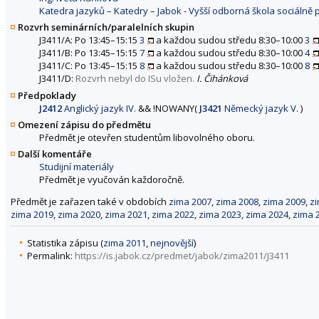
Katedra jazyků – Katedry – Jabok - Vyšší odborná škola sociálně
Rozvrh seminárních/paralelních skupin
J3411/A: Po 13:45–15:15
3
a každou sudou středu 8:30–10:00
3
J3411/B: Po 13:45–15:15
7
a každou sudou středu 8:30–10:00
4
J3411/C: Po 13:45–15:15
8
a každou sudou středu 8:30–10:00
8
J3411/D:
Rozvrh nebyl do ISu vložen.
I. Čihánková
Předpoklady
J2412
Anglický jazyk IV.
&&
!
NOWANY
(
J3421
Německý jazyk V.
)
Omezení zápisu do předmětu
Předmět je otevřen studentům libovolného oboru.
Další komentáře
Studijní materiály
Předmět je vyučován každoročně.
Předmět je zařazen také v obdobích
zima 2007
,
zima 2008
,
zima 2009
,
z
zima 2019
,
zima 2020
,
zima 2021
,
zima 2022
,
zima 2023
,
zima 2024
,
zima 
Statistika zápisu (
zima 2011
,
nejnovější
)
Permalink:
https://is.jabok.cz/predmet/jabok/zima2011/J3411