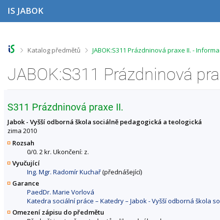
P
P
P
P
IS JABOK
ř
ř
ř
ř
e
e
e
e
s
s
s
s
k
k
k
k
o
o
o
o
>
>
Katalog předmětů
JABOK:S311 Prázdninová praxe II. - Inform
č
č
č
č
i
i
i
i
JABOK:S311 Prázdninová prax
t
t
t
t
n
n
n
n
a
a
a
a
h
h
o
p
S311 Prázdninová praxe II.
o
l
b
a
r
a
s
t
Jabok - Vyšší odborná škola sociálně pedagogická a teologická
n
v
a
i
zima 2010
í
i
h
č
Rozsah
l
č
k
0/0. 2 kr. Ukončení: z.
i
k
u
Vyučující
š
u
Ing. Mgr. Radomír Kuchař
(přednášející)
t
u
Garance
PaedDr. Marie Vorlová
Katedra sociální práce – Katedry – Jabok - Vyšší odborná škola s
Omezení zápisu do předmětu