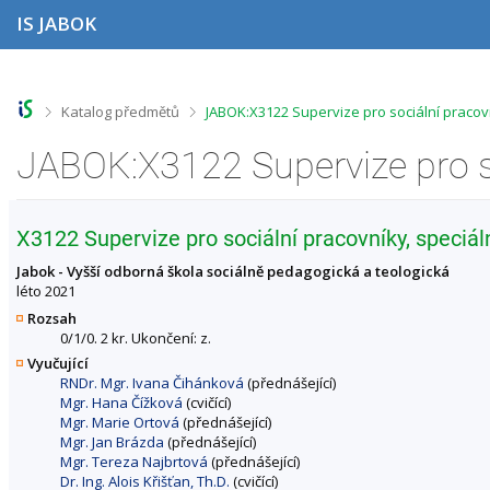
P
P
P
P
IS JABOK
ř
ř
ř
ř
e
e
e
e
s
s
s
s
k
k
k
k
o
o
o
o
>
>
Katalog předmětů
JABOK:X3122 Supervize pro sociální pracov
č
č
č
č
i
i
i
i
t
t
t
t
n
n
n
n
a
a
a
a
h
h
o
p
X3122 Supervize pro sociální pracovníky, speciál
o
l
b
a
r
a
s
t
Jabok - Vyšší odborná škola sociálně pedagogická a teologická
n
v
a
i
léto 2021
í
i
h
č
Rozsah
l
č
k
0/1/0. 2 kr. Ukončení: z.
i
k
u
Vyučující
š
u
RNDr. Mgr. Ivana Čihánková
(přednášející)
t
Mgr. Hana Čížková
(cvičící)
u
Mgr. Marie Ortová
(přednášející)
Mgr. Jan Brázda
(přednášející)
Mgr. Tereza Najbrtová
(přednášející)
Dr. Ing. Alois Křišťan, Th.D.
(cvičící)