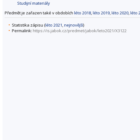
Studijní materiály
Předmět je zařazen také v obdobích
léto 2018
,
léto 2019
,
léto 2020
,
léto 
Statistika zápisu (
léto 2021
,
nejnovější
)
Permalink:
https://is.jabok.cz/predmet/jabok/leto2021/X3122