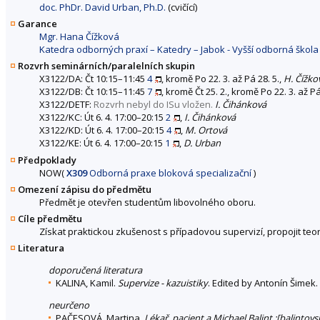
doc. PhDr. David Urban, Ph.D.
(cvičící)
Garance
Mgr. Hana Čížková
Katedra odborných praxí – Katedry – Jabok - Vyšší odborná škola
Rozvrh seminárních/paralelních skupin
X3122/DA: Čt 10:15–11:45
4
, kromě Po 22. 3. až Pá 28. 5.,
H. Čížkov
X3122/DB: Čt 10:15–11:45
7
, kromě Čt 25. 2., kromě Po 22. 3. až Pá
X3122/DETF:
Rozvrh nebyl do ISu vložen.
I. Čihánková
X3122/KC: Út 6. 4. 17:00–20:15
2
,
I. Čihánková
X3122/KD: Út 6. 4. 17:00–20:15
4
,
M. Ortová
X3122/KE: Út 6. 4. 17:00–20:15
1
,
D. Urban
Předpoklady
NOW
(
X309
Odborná praxe bloková specializační
)
Omezení zápisu do předmětu
Předmět je otevřen studentům libovolného oboru.
Cíle předmětu
Získat praktickou zkušenost s případovou supervizí, propojit teo
Literatura
doporučená literatura
KALINA, Kamil.
Supervize - kazuistiky
. Edited by Antonín Šimek. 
neurčeno
PAČESOVÁ, Martina.
Lékař, pacient a Michael Balint :[balintov