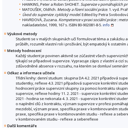
HAWKINS, Peter a Robin SHOHET.
Supervize v pomáhajících pr
MATOUŠEK, Oldřich.
Metody a řízení sociální práce
. 1. vyd. Pr
Úvod do supervize :cyklický model
. Edited by Petra Svobodová 
HAVRDOVÁ, Zuzana.
Kompetence v praxi sociální práce : metodi
nakladatelství, 1999, 167 s. ISBN 80-902081-8-5.
info
Výukové metody
Studenti se v malých skupinách učí formulovat téma a zakázku a 
průběh, rozumět vlastní roli i prožívání, být empatický k ostatn
Metody hodnocení
Každý student je povinen aktivně se zúčastnit všech supervizních
týkající se případové supervize. Vypracuje zápis z vlastní a cizí
zdůvodněné absence v rozsahu, na kterém se domluví seminárn
Odkaz a informace učitele
Třídní knihy: denní studium: skupina DA 4.2. 2021 případová supe
studentky, reflexe 4.3. 2021 případová supervize konkrétní stude
hodnocení práce supervizní skupiny za pomoci kontraktu skupina
supervize, reflexe hodiny 11. 2. 2021 - supervize konkrétní studen
2021 - hodina se nekonala 4. 3. 2021 - supervize konkrétní studen
o naplnění cílů z kontraktu, význam supervize v profesi pomáhaj
mezidobí, význam praxe, specifika praxe v kombinovaném studiu 
praxe, specifika praxe v kombinovaném studiu - reflexe a sebere
v kombinovaném studiu - reflexe a sebereflexe
Další komentáře