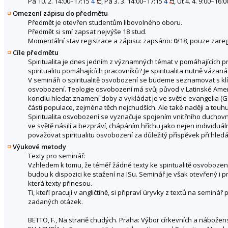
Pá 10. 2. 14:00–17:15
4
, Pá 3. 3. 14:00–17:15
4
, Út 4. 4. 9:00–16:
Omezení zápisu do předmětu
Předmět je otevřen studentům libovolného oboru.
Předmět si smí zapsat nejvýše 18 stud.
Momentální stav registrace a zápisu: zapsáno:
0
/18, pouze zareg
Cíle předmětu
Spiritualita je dnes jedním z významných témat v pomáhajících pro
spiritualitu pomáhajících pracovníků? Je spiritualita nutně vázaná n
V semináři o spiritualitě osvobození se budeme seznamovat s klíčov
osvobození. Teologie osvobození má svůj původ v Latinské Amer
koncilu hledat znamení doby a vykládat je ve světle evangelia (G
části populace, zejména těch nejchudších. Ale také naději a tou
Spiritualita osvobození se vyznačuje spojením vnitřního duchovní
ve světě násilí a bezpráví, chápáním hříchu jako nejen individuál
považovat spiritualitu osvobození za důležitý příspěvek při hledá
Výukové metody
Texty pro seminář:
Vzhledem k tomu, že téměř žádné texty ke spiritualitě osvobozen
budou k dispozici ke stažení na ISu. Seminář je však otevřený i 
která texty přinesou.
Ti, kteří pracují v angličtině, si připraví úryvky z textů na semin
zadaných otázek.
BETTO, F., Na straně chudých. Praha: Výbor církevních a náboženskýc