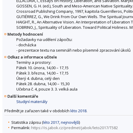
ELLACURÍA, I., Essays on History, Liberation, and Salvation. Marykno
GOSSEN, G. H. (ed.), South and Meso-American Native Spirituality
Crossroad Publishing Company, 1997, kapitola Guerrilleros, Politic
GUTIÉRREZ, G., We Drink From Our Own Wells. The Spiritual Journ
HAIGHT, R., An Alternative Vision. An Interpretation of Liberation T
SOBRINO, J., Spirituality of Liberation. Toward Political Holiness. 
Metody hodnocení
Požadavky na udělení zápočtu:
- docházka
- prezentace textu na semináři nebo písemné zpracování úkolů
Odkaz a informace učitele
Termíny a prostory:
Pátek 10. února, 14,00 – 17,15
Pátek 3. března, 14,00 – 17,15
Úterý 4. dubna, celý den
Pátek 28. dubna, 14,00 – 15,30
Učebna č. 4, pouze 3. 3. velká aula
Další komentáře
Studijní materiály
Předmět je zařazen také v obdobích
léto 2018
.
Statistika zápisu (
léto 2017
,
nejnovější
)
Permalink:
https://is.jabok.cz/predmet/jabok/leto2017/T582