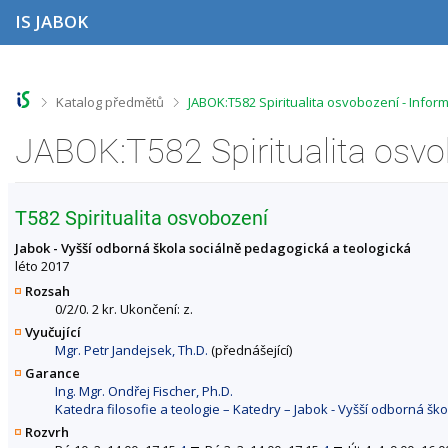
P
P
P
P
IS JABOK
ř
ř
ř
ř
e
e
e
e
s
s
s
s
k
k
k
k
o
o
o
o
>
>
Katalog předmětů
JABOK:T582 Spiritualita osvobození - Info
č
č
č
č
i
i
i
i
JABOK:T582 Spiritualita osv
t
t
t
t
n
n
n
n
a
a
a
a
h
h
o
p
T582 Spiritualita osvobození
o
l
b
a
r
a
s
t
Jabok - Vyšší odborná škola sociálně pedagogická a teologická
n
v
a
i
léto 2017
í
i
h
č
Rozsah
l
č
k
0/2/0. 2 kr. Ukončení: z.
i
k
u
Vyučující
š
u
Mgr. Petr Jandejsek, Th.D.
(přednášející)
t
u
Garance
Ing. Mgr. Ondřej Fischer, Ph.D.
Katedra filosofie a teologie – Katedry – Jabok - Vyšší odborná šk
Rozvrh