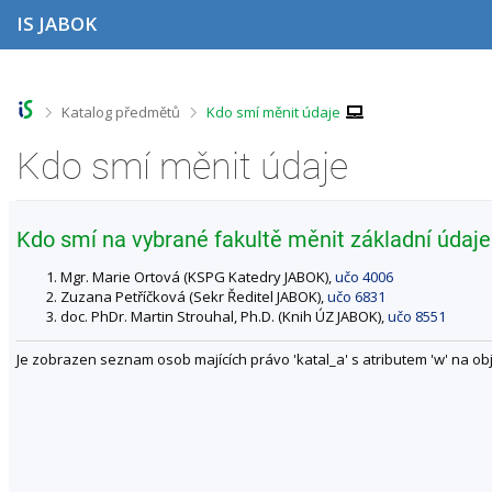
P
P
P
P
IS JABOK
ř
ř
ř
ř
e
e
e
e
s
s
s
s
k
k
k
k
o
o
o
o
>
>
Katalog předmětů
Kdo smí měnit údaje
č
č
č
č
i
i
i
i
Kdo smí měnit údaje
t
t
t
t
n
n
n
n
a
a
a
a
h
h
o
p
Kdo smí na vybrané fakultě měnit základní údaje
o
l
b
a
r
a
s
t
Mgr. Marie Ortová (KSPG Katedry JABOK),
učo 4006
n
v
a
i
Zuzana Petříčková (Sekr Ředitel JABOK),
učo 6831
í
i
h
č
doc. PhDr. Martin Strouhal, Ph.D. (Knih ÚZ JABOK),
učo 8551
l
č
k
i
k
u
Je zobrazen seznam osob majících právo 'katal_a' s atributem 'w' na obj
š
u
t
u