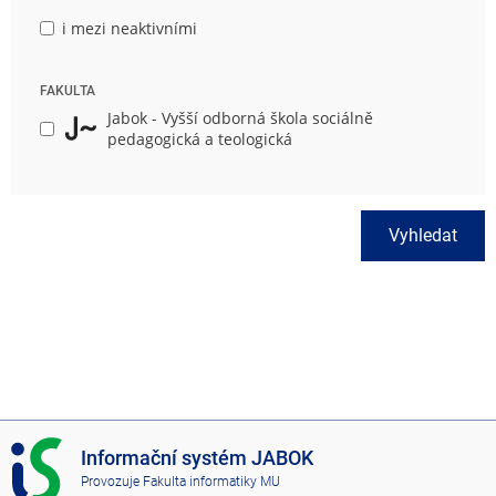
i mezi neaktivními
FAKULTA
Jabok - Vyšší odborná škola sociálně
pedagogická a teologická
Vyhledat
I
Informační systém JABOK
S
Provozuje
Fakulta informatiky MU
J