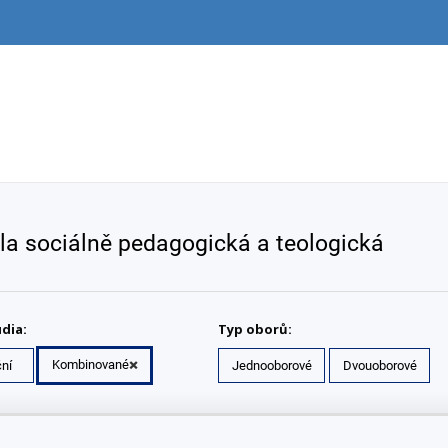
la sociálně pedagogická a teologická
dia:
Typ oborů:
Kombinované
ní
Jednooborové
Dvouoborové