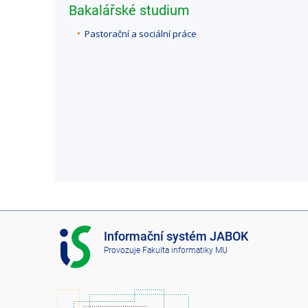
Bakalářské studium
Pastorační a sociální práce
I
Informační systém JABOK
S
Provozuje
Fakulta informatiky MU
J
A
B
O