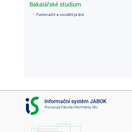
Bakalářské studium
Pastorační a sociální práce
I
Informační systém JABOK
S
Provozuje
Fakulta informatiky MU
J
A
B
O