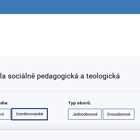
la sociálně pedagogická a teologická
dia:
Typ oborů:
Kombinované
ní
Jednooborové
Dvouoborové